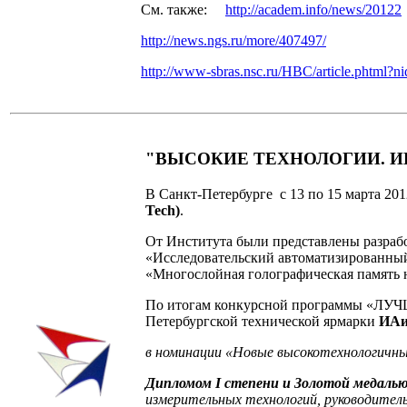
См. также:
http://academ.info/news/20122
http://news.ngs.ru/more/407497/
http://www-sbras.nsc.ru/HBC/article.phtml?
"ВЫСОКИЕ ТЕХНОЛОГИИ. 
В Санкт-Петербурге с 13 по 15 марта 20
Tech)
.
От Института были представлены разраб
«Исследовательский автоматизированный
«Многослойная голографическая память 
По итогам конкурсной программы
Петербургской технической ярмарки
ИАи
в номинации «
Новые высокотехнологичные
Дипломом
I
степени и Золотой медаль
измерительных технологий, руководитель