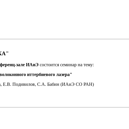
КА"
конференц-зале ИАиЭ
состоится семинар на тему:
волоконного иттербиевого лазера"
на, Е.В. Подивилов, С.А. Бабин (ИАиЭ СО РАН)