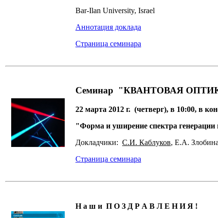
Bar-Ilan University, Israel
Аннотация доклада
Страница семинара
Семинар "КВАНТОВАЯ ОПТИ
22 марта 2012 г. (четверг), в 10:00, в 
"Форма и уширение спектра генерации 
Д
окладчики:
С.И. Каблуков
, Е.А. Злоби
Страница семинара
Н а ш и П О З Д Р А В Л Е Н И Я !