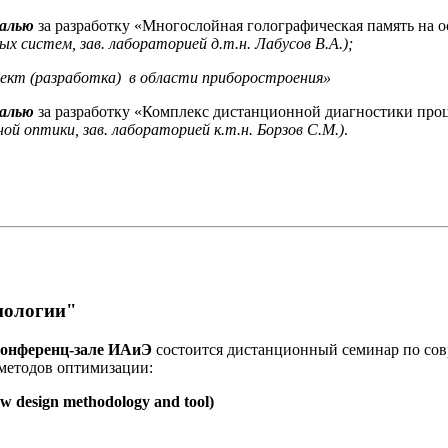
далью
за разработку «Многослойная голографическая память на
 систем, зав. лабораторией д.т.н. Лабусов В.А.);
ект (разработка) в области приборостроения»
далью
за разработку «Комплекс дистанционной диагностики про
й оптики, зав. лабораторией к.т.н. Борзов С.М.)
.
нологии"
в конференц-зале ИАиЭ
состоится дистанционный семинар по сов
методов оптимизации:
ew design methodology and tool)