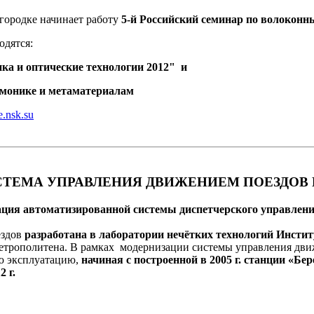
городке начинает работу
5-й Российский семинар по волокон
дятся:
а и оптические технологии 2012" и
змонике и метаматериалам
ae.nsk.su
СТЕМА УПРАВЛЕНИЯ ДВИЖЕНИЕМ ПОЕЗДОВ
зация автоматизированной системы диспетчерского управлен
ездов
разработана в лаборатории нечётких технологий Инсти
етрополитена. В рамках модернизации системы управления дв
ую эксплуатацию,
начиная с построенной в 2005 г. станции «Б
 г.