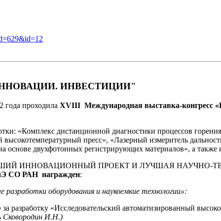
nid=629&id=12
ИННОВАЦИИ. ИНВЕСТИЦИИ"
12 года проходила
XVI
I
I Международная выставка-конгресс «В
отки: «Комплекс дистанционной диагностики процессов горения
 высокотемпературный пресс», «Лазерный измеритель дальност
на основе двухфотонных регистрирующих материалов», а также 
 «ЛУЧШИЙ ИННОВАЦИОННЫЙ ПРОЕКТ И ЛУЧШАЯ НАУЧНО-ТЕ
Э СО РАН награжден
:
 разработки оборудования и наукоемкие технологии»:
ю
за разработку «Исследовательский автоматизированный высок
 Сковородин И.Н.)