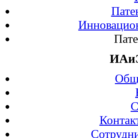
Пате
Инновацион
Пате
ИАи
Общ
С
Контак
Сотрудни