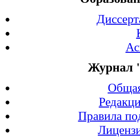
Диссерт
Ас
Журнал 
Общая
Редакци
Правила по
Лиценз