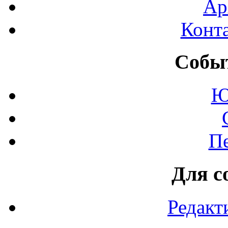
Ар
Конт
Событ
Ю
П
Для с
Редакт