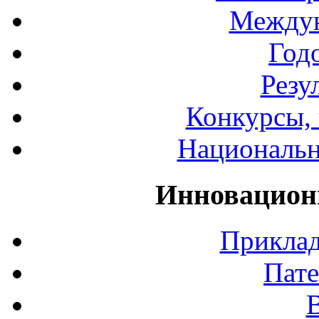
Междун
Год
Резу
Конкурсы, 
Национальн
Инновацион
Приклад
Пате