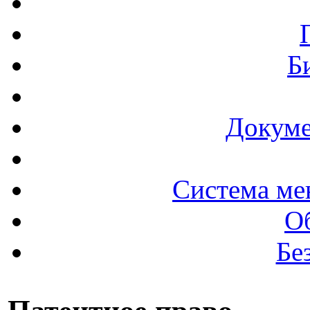
Б
Докуме
Система ме
О
Бе