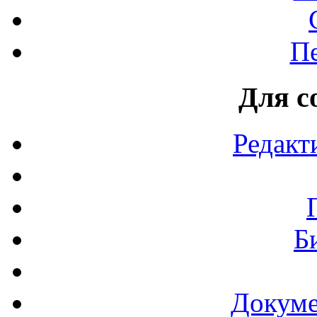
П
Для с
Редакт
Б
Докуме