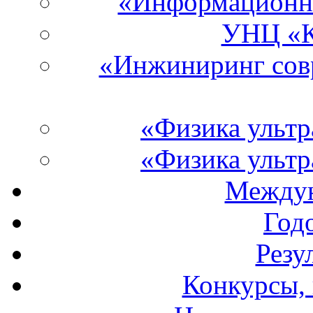
«Информационны
УНЦ «К
«Инжиниринг со
«Физика ультр
«Физика ультр
Междун
Год
Резу
Конкурсы, 