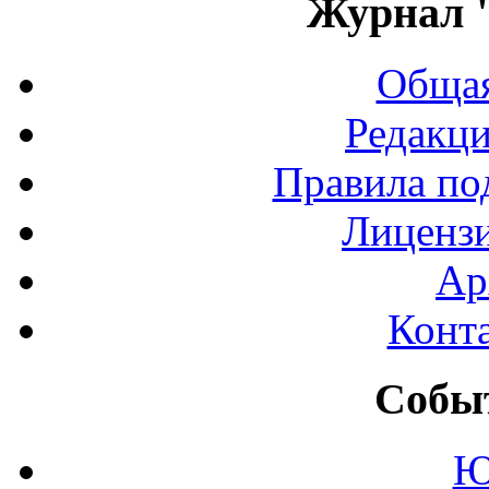
Журнал 
Общая
Редакци
Правила по
Лиценз
Ар
Конт
Событ
Ю