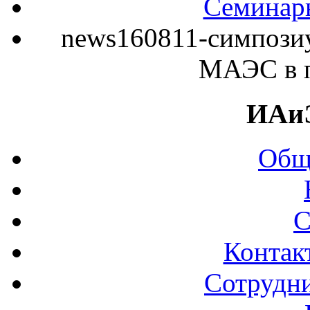
Семинар
news160811-симпози
МАЭС в 
ИАи
Общ
С
Контак
Сотрудни