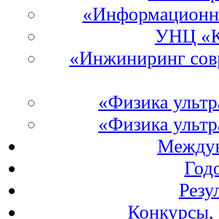
«Информационны
УНЦ «К
«Инжиниринг со
«Физика ультр
«Физика ультр
Междун
Год
Резу
Конкурсы, 