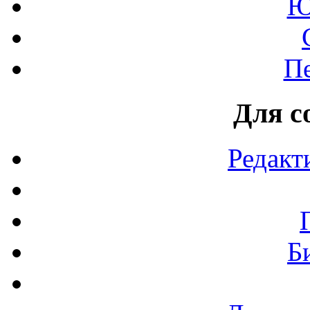
Ю
П
Для с
Редакт
Б