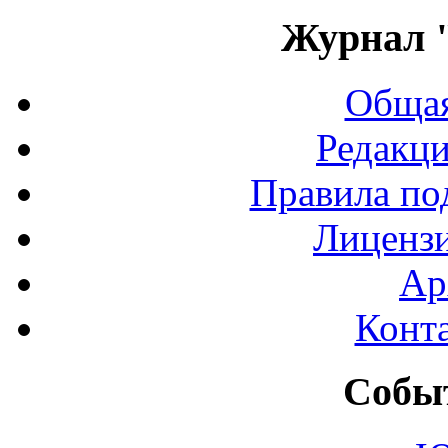
Журнал 
Общая
Редакци
Правила по
Лиценз
Ар
Конт
Событ