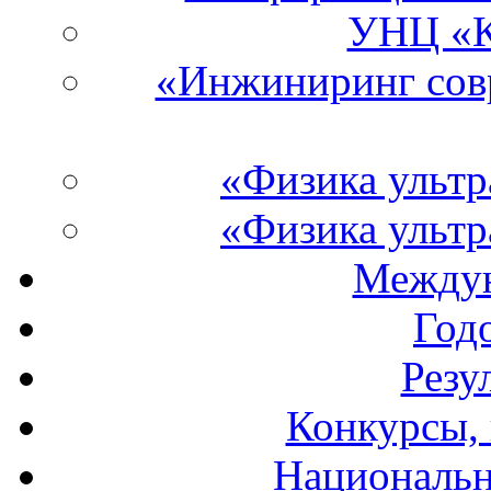
УНЦ «К
«Инжиниринг со
«Физика ультр
«Физика ультр
Междун
Год
Резу
Конкурсы, 
Национальн