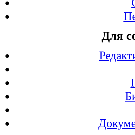
П
Для с
Редакт
Б
Докуме