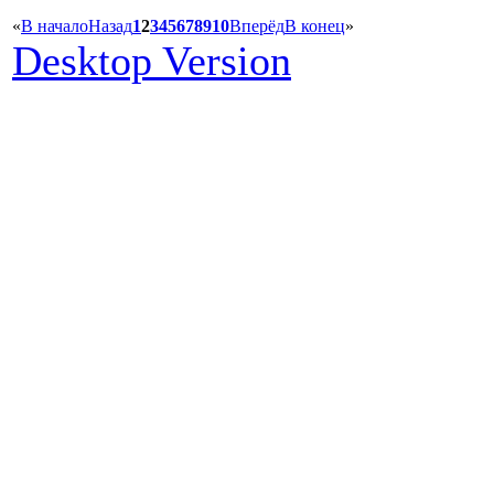
«
В начало
Назад
1
2
3
4
5
6
7
8
9
10
Вперёд
В конец
»
Desktop Version