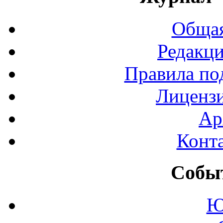
Общая
Редакци
Правила по
Лиценз
Ар
Конт
Событ
Ю