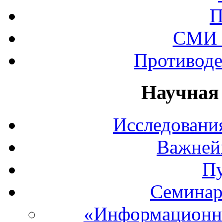
П
СМИ 
Противоде
Научная
Исследования
Важней
П
Семинар
«Информационны