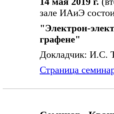
14 мая 2019 г.
(вт
зале ИАиЭ состои
"Электрон-элект
графене"
Докладчик: И.С.
Страница семина