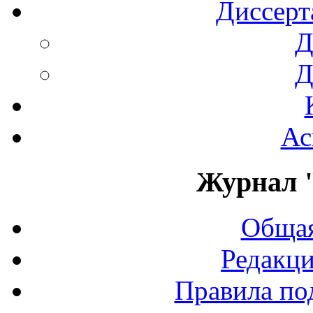
Диссерт
Д
Д
Ас
Журнал 
Общая
Редакци
Правила по