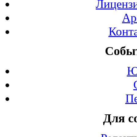
Лиценз
Ар
Конт
Событ
Ю
П
Для с