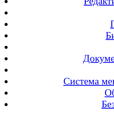
Редакт
Б
Докуме
Система ме
О
Бе