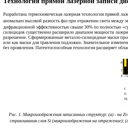
Технология прямой лазерной записи д
Разработана термохимическая лазерная технология прямой ла
аномально высокой разность фаз при отражении света между 
дифракционной эффективностью свыше 30% по полностью «сух
силицидов существенно расширило диапазон мощности лазерног
разрешение. Сформированные металло-силицидные маски проя
или как маски для травления подложки. Значительное изменени
без проявления. Патентоспособная технология расширяет о
Рис. 1. Микроизображения записанных структур: (а) - на Zr
стравливания слоя Si (микроизображения на отражение); (г