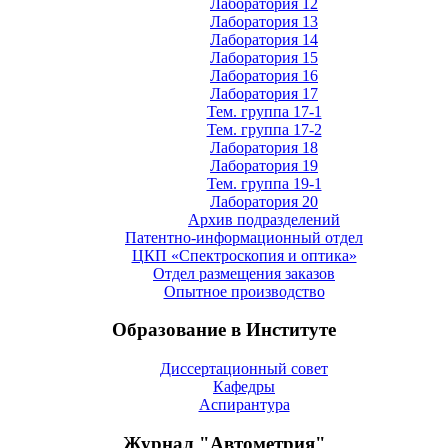
Лаборатория 12
Лаборатория 13
Лаборатория 14
Лаборатория 15
Лаборатория 16
Лаборатория 17
Тем. группа 17-1
Тем. группа 17-2
Лаборатория 18
Лаборатория 19
Тем. группа 19-1
Лаборатория 20
Архив подразделений
Патентно-информационный отдел
ЦКП «Спектроскопия и оптика»
Отдел размещения заказов
Опытное производство
Образование в Институте
Диссертационный совет
Кафедры
Аспирантура
Журнал "Автометрия"