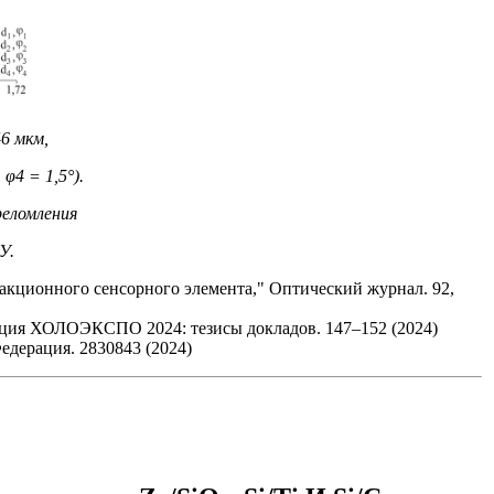
6 мкм,
 φ4 = 1,5°).
реломления
У.
ракционного сенсорного элемента," Оптический журнал. 92,
нция ХОЛОЭКСПО 2024: тезисы докладов. 147–152 (2024)
едерация. 2830843 (2024)