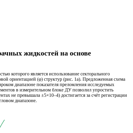
рачных жидкостей на основе
стью которого является использование секторального
ой ориентацией (φ) структур (рис. 1а). Предложенная схема
широком диапазоне показателя преломления исследуемых
ементов в измерительном блоке ДУ позволил упростить
нтах не превышала ±5×10‒4) достигается за счёт регистрации
гловом диапазоне.