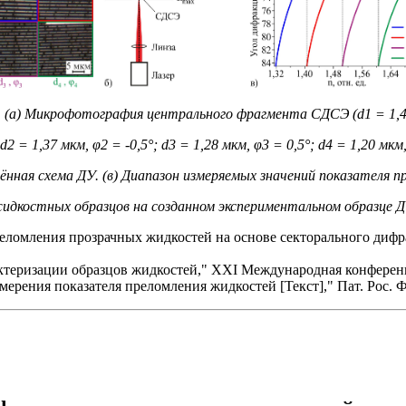
1. (а) Микрофотография центрального фрагмента СДСЭ (d1 = 1,4
 d2 = 1,37 мкм, φ2 = -0,5°; d3 = 1,28 мкм, φ3 = 0,5°; d4 = 1,20 мкм,
ённая схема ДУ. (в) Диапазон измеряемых значений показателя п
идкостных образцов на созданном экспериментальном образце Д
преломления прозрачных жидкостей на основе секторального диф
актеризации образцов жидкостей," XXI Международная конфере
мерения показателя преломления жидкостей [Текст]," Пат. Рос. Ф