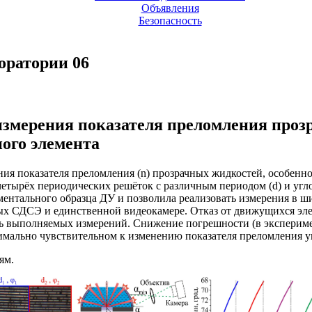
Объявления
Безопасность
оратории 06
измерения показателя преломления проз
ого элемента
ния показателя преломления (n) прозрачных жидкостей, особенно
етырёх периодических решёток с различным периодом (d) и углов
иментального образца ДУ и позволила реализовать измерения в 
нных СДСЭ и единственной видеокамере. Отказ от движущихся эл
ть выполняемых измерений. Снижение погрешности (в экспериме
мально чувствительном к изменению показателя преломления у
ям.