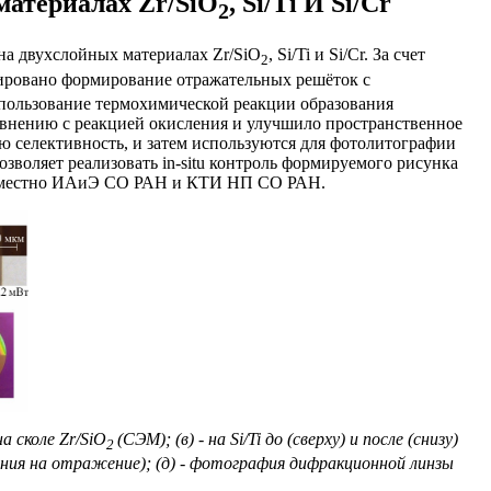
материалах Zr/SiO
, Si/Ti И Si/Cr
2
на двухслойных материалах Zr/SiO
, Si/Ti и Si/Cr. За счет
2
ровано формирование отражательных решёток с
пользование термохимической реакции образования
равнению с реакцией окисления и улучшило пространственное
селективность, и затем используются для фотолитографии
зволяет реализовать in-situ контроль формируемого рисунка
совместно ИАиЭ СО РАН и КТИ НП СО РАН.
а сколе Zr/SiO
(СЭМ); (в) - на Si/Ti до (сверху) и после (снизу)
2
жения на отражение); (д) - фотография дифракционной линзы