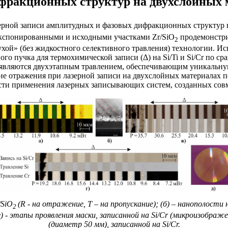
ифракционных структур на двухслойных 
зерной записи амплитудных и фазовых дифракционных структур 
экспонированными и исходными участками Zr/SiO
продемонстри
2
ой» (без жидкостного селективного травления) технологии. Ис
о пучка для термохимической записи (Δ) на Si/Ti и Si/Cr по с
вляются двухэтапным травлением, обеспечивающим уникальную 
е отражения при лазерной записи на двухслойных материалах по
бласти применения лазерных записывающих систем, созданных 
/SiO
(R - на отражение, Т – на пропускание); (б) – нанополости н
2
) - этапы проявления маски, записанной на Si/Cr (микроизобра
(диаметр 50 мм), записанной на Si/Cr.