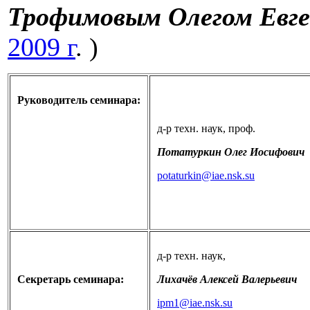
Трофимовым Олегом Евге
2009 г
. )
Руководитель семинара:
д-р техн. наук, проф.
Потатуркин Олег Иосифович
potaturkin​
@
​iae.nsk.su
д-р техн. наук,
Секретарь семинара:
Лихачёв Алексей Валерьевич
ipm1​
@
​iae.nsk.su