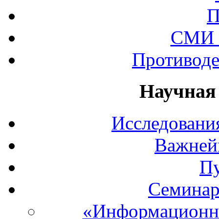
П
СМИ 
Противоде
Научная
Исследования
Важней
П
Семинар
«Информационны