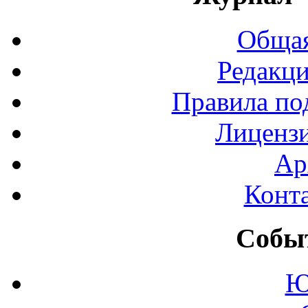
Общая
Редакци
Правила по
Лиценз
Ар
Конт
Событ
Ю