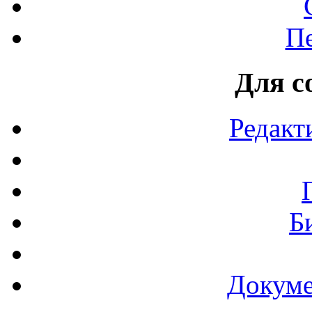
П
Для с
Редакт
Б
Докуме