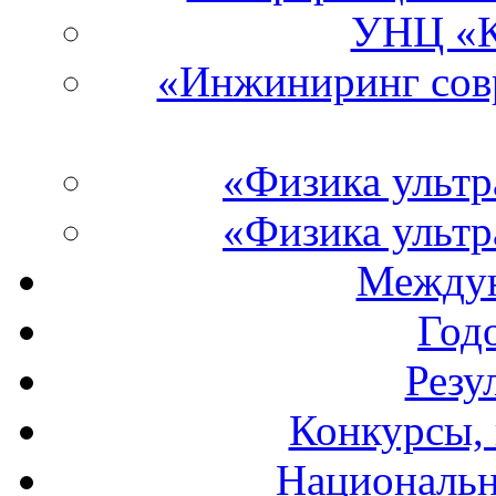
УНЦ «К
«Инжиниринг со
«Физика ультр
«Физика ультр
Междун
Год
Резу
Конкурсы, 
Национальн