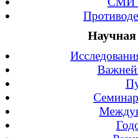
СМИ 
Противоде
Научная
Исследования
Важней
П
Семинар
Междун
Год