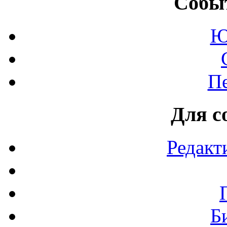
Событ
Ю
П
Для с
Редакт
Б