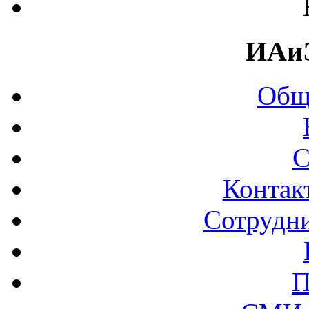
ИАи
Общ
С
Контак
Сотрудни
П