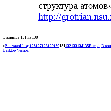
структура атомов
http://grotrian.nsu.
Страница 131 из 138
«
В начало
Назад
126
127
128
129
130
131
132
133
134
135
Вперёд
В ко
Desktop Version