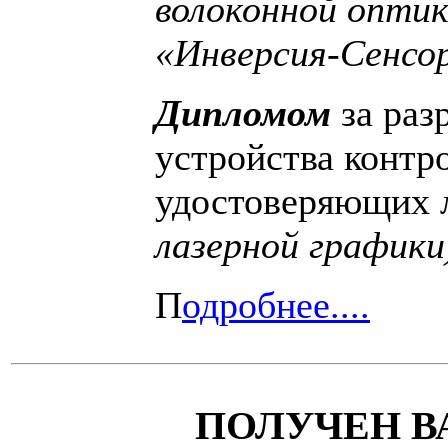
волоконной опти
«Инверсия-Сенсо
Дипломом
за ра
устройства контр
удостоверяющих 
лазерной графики
П
одробнее....
ПОЛУЧЕН В