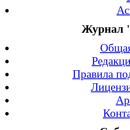
Ас
Журнал 
Общая
Редакци
Правила по
Лиценз
Ар
Конт