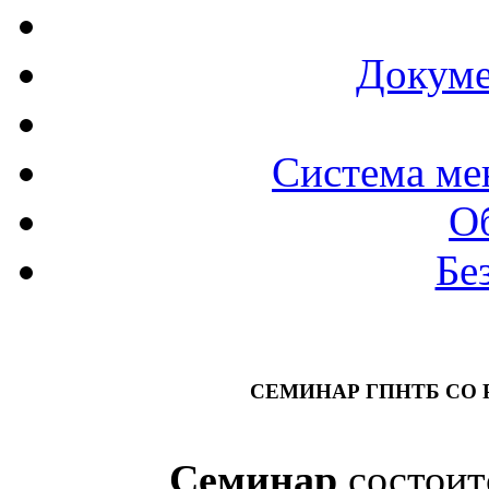
Докуме
Система ме
О
Бе
СЕМИНАР ГПНТБ СО 
Семинар
состои