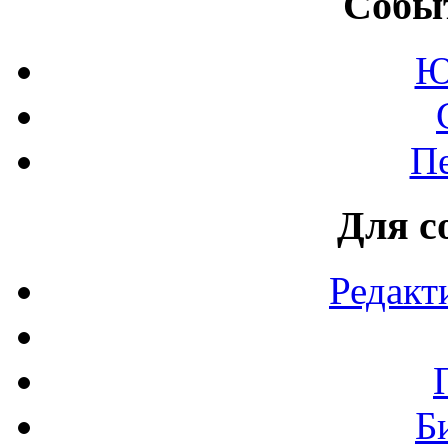
Событ
Ю
П
Для с
Редакт
Б