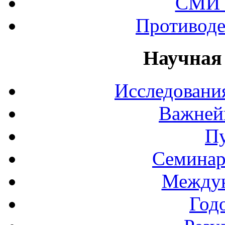
СМИ 
Противоде
Научная
Исследования
Важней
П
Семинар
Междун
Год