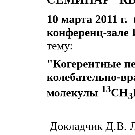
10 марта 2011 г. 
конференц-зале
тему:
"Когерентные пе
колебательно-вр
13
молекулы
CH
3
Д
окладчик Д.В. 