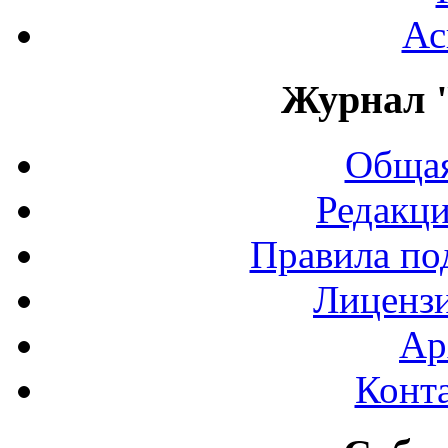
Ас
Журнал 
Общая
Редакци
Правила по
Лиценз
Ар
Конт