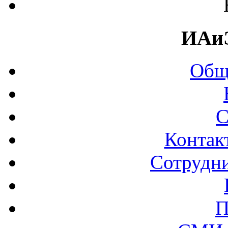
ИАи
Общ
С
Контак
Сотрудни
П