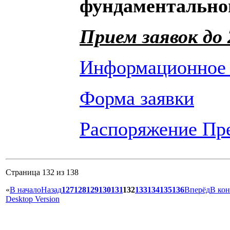
фундаментально
Прием заявок до 
Информационное
Форма заявки
Распоряжение Пр
Страница 132 из 138
«
В начало
Назад
127
128
129
130
131
132
133
134
135
136
Вперёд
В ко
Desktop Version