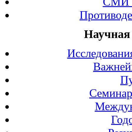
СМИ 
Противоде
Научная
Исследования
Важней
П
Семинар
Междун
Год