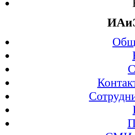
ИАи
Общ
С
Контак
Сотрудни
П