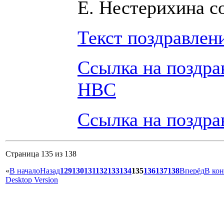
Е. Нестерихина с
Текст поздравле
Ссылка на поздра
НВС
Ссылка на поздр
Страница 135 из 138
«
В начало
Назад
129
130
131
132
133
134
135
136
137
138
Вперёд
В ко
Desktop Version