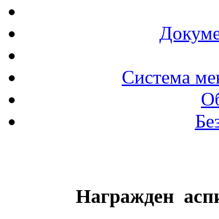
Докуме
Система ме
О
Бе
Награжден ас