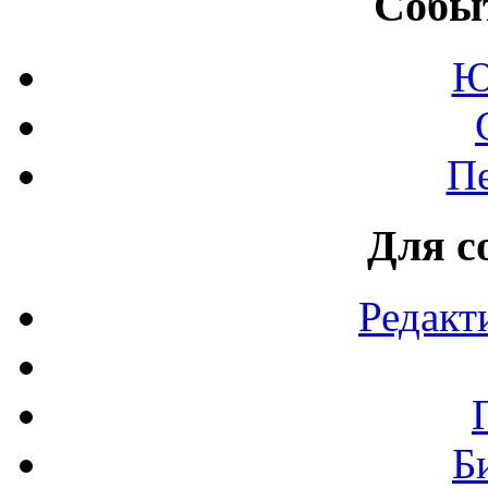
Событ
Ю
П
Для с
Редакт
Б