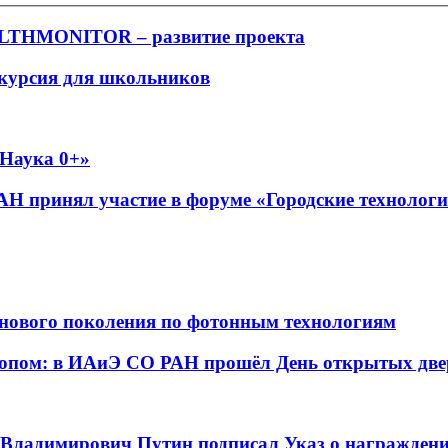
ALTHMONITOR – развитие проекта
скурсия для школьников
«Наука 0+»
АН принял участие в форуме «Городские технолог
нового поколения по фотонным технологиям
копом: в ИАиЭ СО РАН прошёл День открытых две
 Владимирович Путин подписал Указ о награждени