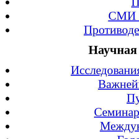
П
СМИ 
Противоде
Научная
Исследования
Важней
П
Семинар
Междун