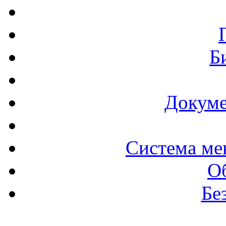
Б
Докуме
Система ме
О
Бе