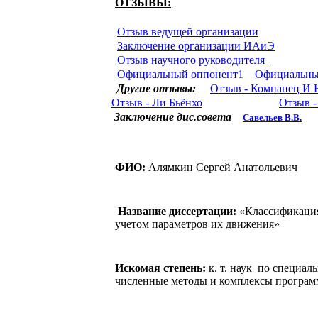
ОТЗЫВЫ:
Отзыв ведущей организации
Заключение организации ИАиЭ
Отзыв научного руководителя
Официальный оппонент1
Официальны
Другие отзывы:
Отзыв - Компанец
Отзыв - Ли Бьёнхо
Отзыв 
Заключение дис.совета
Савельев В.В.
ФИО:
Алямкин Сергей Анатольевич
Название диссертации:
«Классификация
учетом параметров их движения»
Искомая степень:
к. т. наук по специал
численные методы и комплексы програм