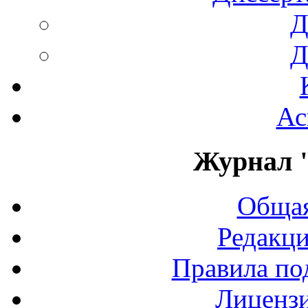
Д
Д
Ас
Журнал 
Общая
Редакци
Правила по
Лиценз