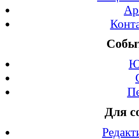
Ар
Конт
Событ
Ю
П
Для с
Редакт