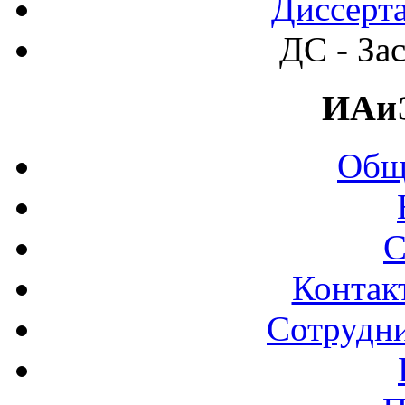
Диссерт
ДС - За
ИАи
Общ
С
Контак
Сотрудни