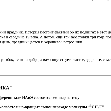
 праздник. История пестрит фактами об их подвигах в этот д
 в середине 19 века. А потом, еще три забастовки три года по
 день,
праздник цветов и хорошего настроения!
лыбок, тепла и добра, а вам сопутствует счастье, здоровье, се
ИКА"
конференц-зале ИАиЭ
состоится семинар на тему:
13
 колебательно-вращательном переходе молекулы
CH
F"
3