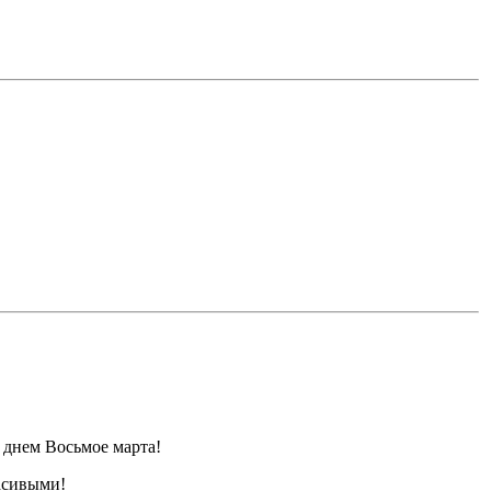
!
 днем Восьмое марта!
расивыми!