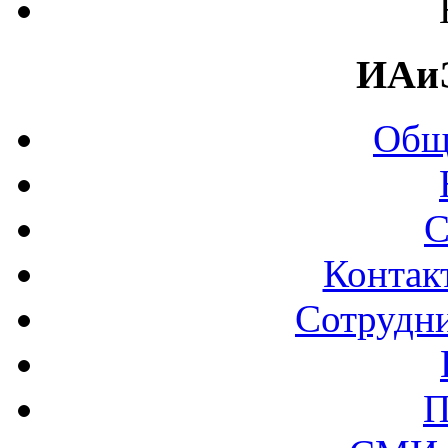
ИАи
Общ
С
Контак
Сотрудни
П