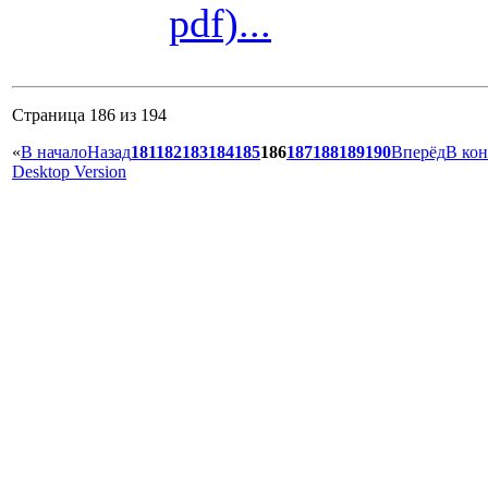
pdf)...
Страница 186 из 194
«
В начало
Назад
181
182
183
184
185
186
187
188
189
190
Вперёд
В ко
Desktop Version