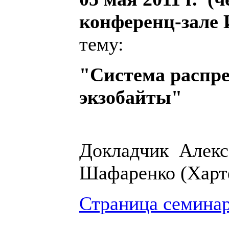
конференц-зале
тему:
"Система распре
экзобайты"
Д
окладчик Алекс
Шафаренко
(Харт
Страница семина