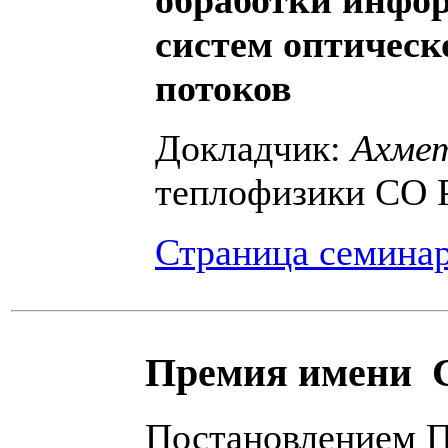
систем оптическ
потоков
Докладчик:
Ахмет
теплофизики СО 
Страница семина
Премия имени С
Постановлением П