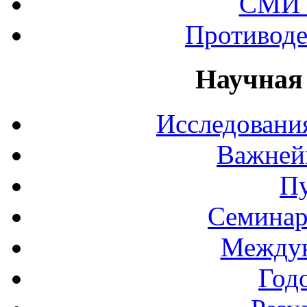
СМИ 
Противоде
Научная
Исследования
Важней
П
Семинар
Междун
Год