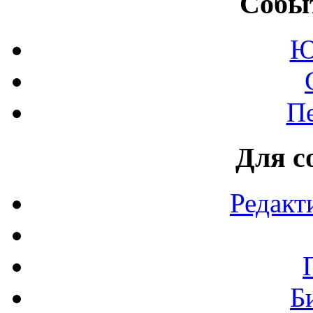
Событ
Ю
П
Для с
Редакт
Б