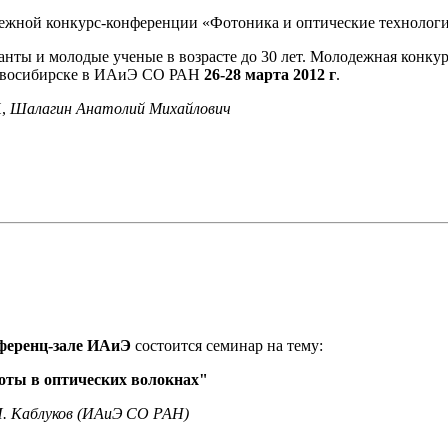
дежной конкурс-конференции «Фотоника и оптические технологи
анты и молодые ученые в возрасте до 30 лет. Молодежная конку
Новосибирске в ИАиЭ СО РАН
26-28 марта 2012 г
.
Н,
Шалагин Анатолий Михайлович
онференц-зале ИАиЭ
состоится семинар на тему:
оты в оптических волокнах"
.И. Каблуков (ИАиЭ СО РАН)