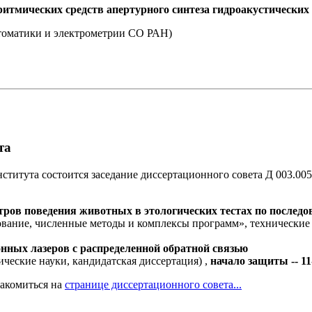
ритмических средств апертурного синтеза гидроакустических
томатики и электрометрии СО РАН)
та
ститута состоится заседание диссертационного совета Д 003.005.
ров поведения животных в этологических тестах по последо
ование, численные методы и комплексы программ», технические 
нных лазеров с распределенной обратной связью
ические науки, кандидатская диссертация) ,
начало защиты -- 11
накомиться на
странице диссертационного совета...