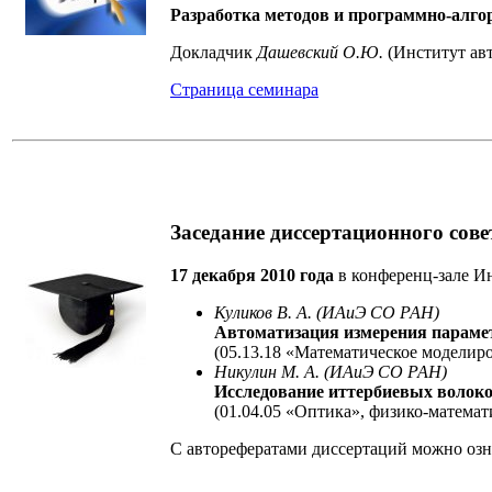
Разработка методов и программно-алго
Докладчик
Дашевский О.Ю.
(Институт ав
Страница семинара
Заседание диссертационного сове
17 декабря 2010 года
в конференц-зале Ин
Куликов В. А. (ИАиЭ СО РАН)
Автоматизация измерения парамет
(05.13.18 «Математическое моделир
Никулин М. А. (ИАиЭ СО РАН)
Исследование иттербиевых волоко
(01.04.05 «Оптика», физико-математ
С авторефератами диссертаций можно оз