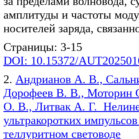
за пределами волновода, с
амплитуды и частоты мод
носителей заряда, связан
Страницы: 3-15
DOI: 10.15372/AUT202501
2.
Андрианов А. В., Сальни
Дорофеев В. В., Моторин С
О. В., Литвак А. Г. Нели
ультракоротких импульсов
теллуритном световоде