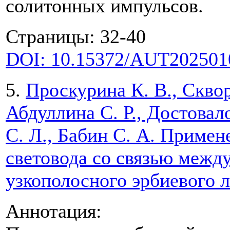
солитонных импульсов.
Страницы: 32-40
DOI: 10.15372/AUT202501
5.
Проскурина К. В., Сквор
Абдуллина С. Р., Достовало
С. Л., Бабин С. А. Приме
световода со связью межд
узкополосного эрбиевого л
Аннотация: