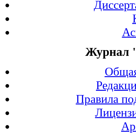
Диссерт
Ас
Журнал 
Общая
Редакци
Правила по
Лиценз
Ар