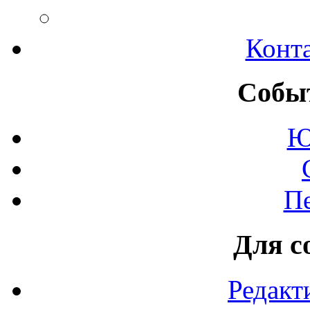
Конт
Событ
Ю
П
Для с
Редакт