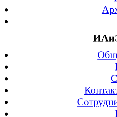
Арх
ИАи
Общ
С
Контак
Сотрудни