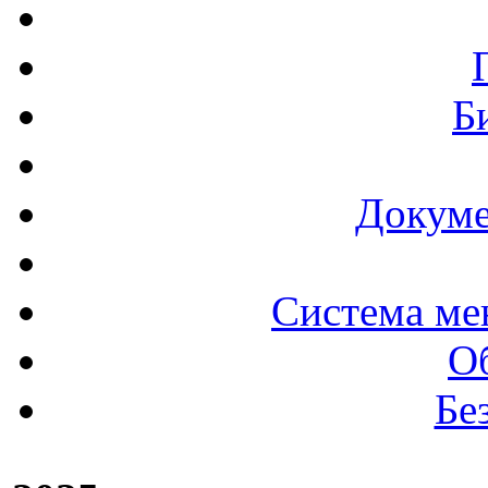
Б
Докуме
Система ме
О
Бе