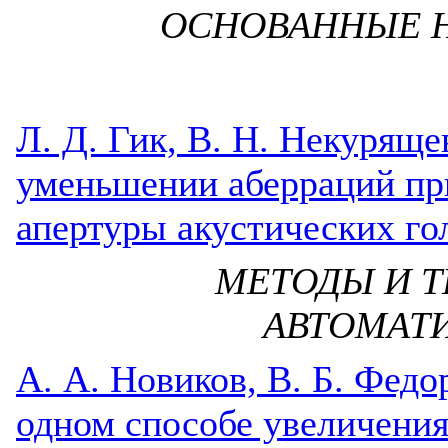
ОСНОВАННЫЕ 
Л. Д. Гик, В. Н. Некуряще
уменьшении аберраций пр
апертуры акустических г
МЕТОДЫ И Т
АВТОМАТ
A. А. Новиков, В. Б. Федо
одном способе увеличени