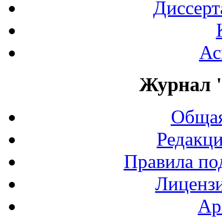
Диссерт
Ас
Журнал 
Общая
Редакци
Правила по
Лиценз
Ар