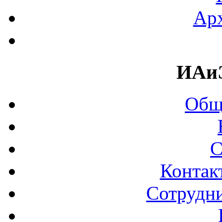
Арх
ИАи
Общ
С
Контак
Сотрудни