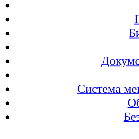
Б
Докуме
Система ме
О
Бе