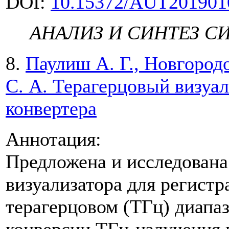
DOI:
10.15372/AUT201901
АНАЛИЗ И СИНТЕЗ С
8.
Паулиш А. Г., Новгородо
С. А. Терагерцовый визуа
конвертера
Аннотация:
Предложена и исследована
визуализатора для регистр
терагерцовом (ТГц) диапа
конверсии ТГц-излучения 