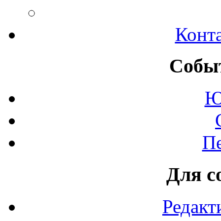
Конт
Событ
Ю
П
Для с
Редакт