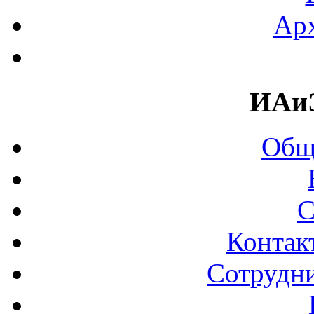
Арх
ИАи
Общ
С
Контак
Сотрудни