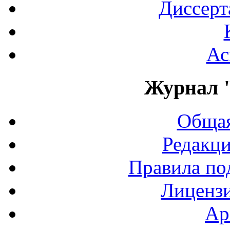
Диссерт
Ас
Журнал 
Общая
Редакци
Правила по
Лиценз
Ар