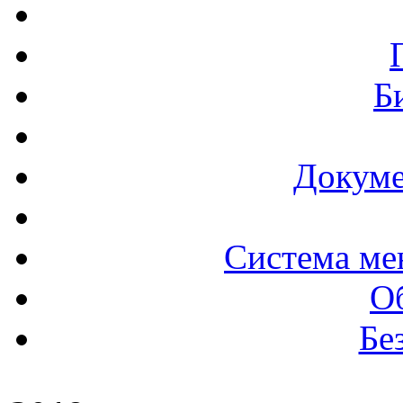
Б
Докуме
Система ме
О
Бе