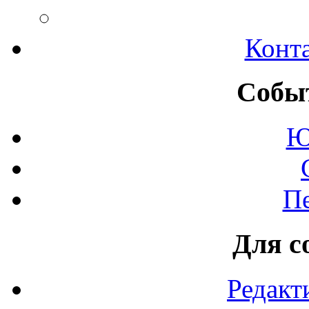
Конт
Событ
Ю
П
Для с
Редакт