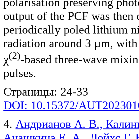
polarisation preserving phot
output of the PCF was then d
periodically poled lithium ni
radiation around 3 µm, with
(2)
χ
-based three-wave mixin
pulses.
Страницы: 24-33
DOI: 10.15372/AUT202301
4.
Андрианов А. В., Калини
Анашкина Е. А., Лойхс Г.