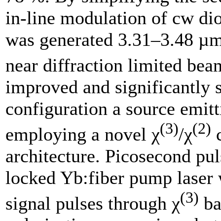
in-line modulation of cw di
was generated 3.31–3.48 µm 
near diffraction limited be
improved and significantly 
configuration a source emi
(3)
(2)
employing a novel χ
/χ
c
architecture. Picosecond p
locked Yb:fiber pump laser 
(3)
signal pulses through χ
ba