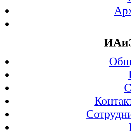
Арх
ИАи
Общ
С
Контак
Сотрудни