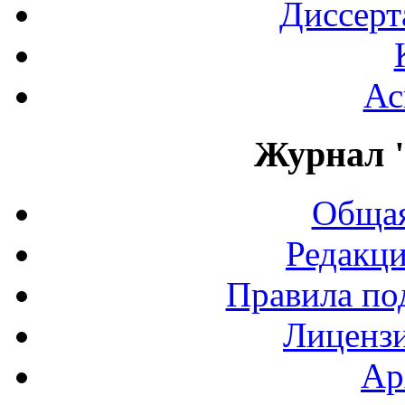
Диссерт
Ас
Журнал 
Общая
Редакци
Правила по
Лиценз
Ар