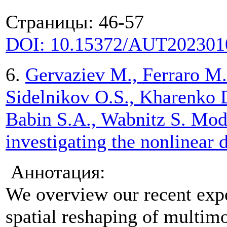
Страницы: 46-57
DOI: 10.15372/AUT202301
6.
Gervaziev M., Ferraro M. 
Sidelnikov O.S., Kharenko D
Babin S.A., Wabnitz S. Mod
investigating the nonlinea
Аннотация:
We overview our recent expe
spatial reshaping of multim