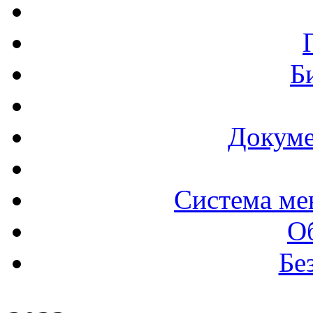
Б
Докуме
Система ме
О
Бе