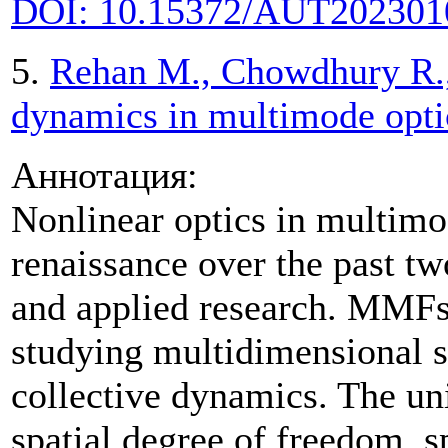
DOI: 10.15372/AUT202301
5.
Rehan M., Chowdhury R.,
dynamics in multimode optic
Аннотация:
Nonlinear optics in multim
renaissance over the past tw
and applied research. MMFs 
studying multidimensional s
collective dynamics. The u
spatial degree of freedom, 