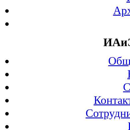
Арх
ИАи
Общ
С
Контак
Сотрудни