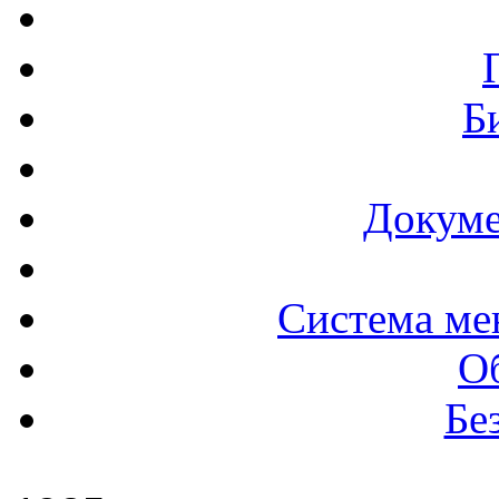
Б
Докуме
Система ме
О
Бе