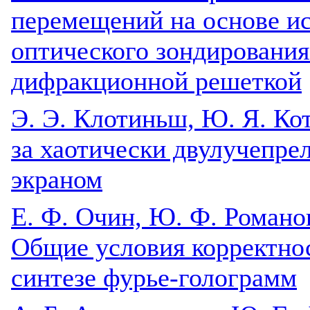
перемещений на основе и
оптического зондировани
дифракционной решеткой
Э. Э. Клотиньш, Ю. Я. Ко
за хаотически двулучепр
экраном
Е. Ф. Очин, Ю. Ф. Романо
Общие условия корректно
синтезе фурье-голограмм