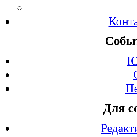
Конт
Событ
Ю
П
Для с
Редакт