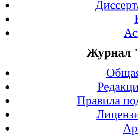
Диссерт
Ас
Журнал 
Общая
Редакци
Правила по
Лиценз
Ар