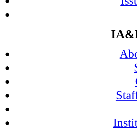
Iss
IA&
Abo
Staf
Insti