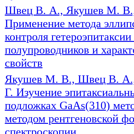
Швец В. А., Якушев М. В.
Применение метода элли
контроля гетероэпитакси
полупроводников и характ
свойств
Якушев М. В., Швец В. А.,
Г. Изучение эпитаксиальн
подложках GaAs(310) мет
методом рентгеновской ф
спектроскопии