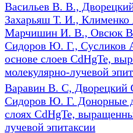
Васильев В. В., Дворецкий 
Захарьяш Т. И., Клименко А
Марчишин И. В., Овсюк В.
Сидоров Ю. Г., Сусликов 
основе слоев CdHgTe, вы
молекулярно-лучевой эпи
Варавин В. С, Дворецкий С
Сидоров Ю. Г. Донорные 
слоях CdHgTe, выращенны
лучевой эпитаксии