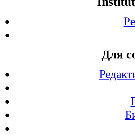
Institu
Pe
Для с
Редакт
Б