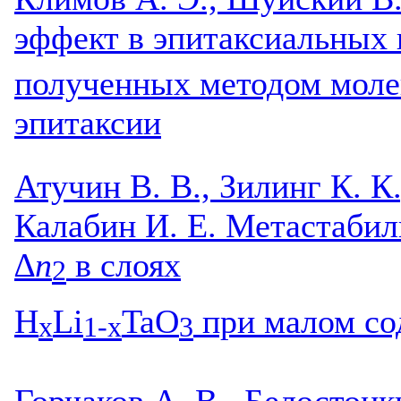
эффект в эпитаксиальных 
полученных методом моле
эпитаксии
Атучин В. В., Зилинг К. К.
Калабин И. Е. Метастаби
∆
n
в слоях
2
H
Li
TaO
при малом со
x
1-x
3
Горчаков А. В., Белостоцк