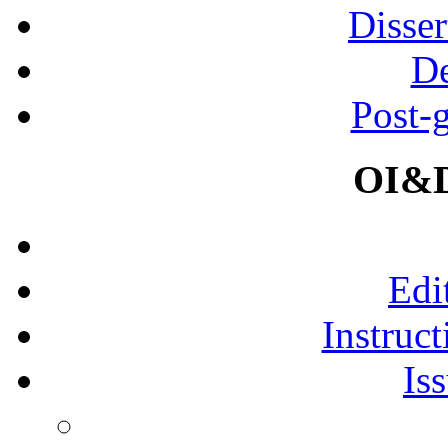
Disser
De
Post-
OI&D
Edi
Instruct
Is