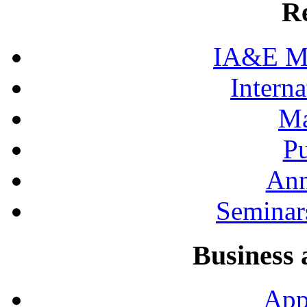
R
IA&E Mi
Interna
Ma
Pu
Ann
Seminar
Business 
App