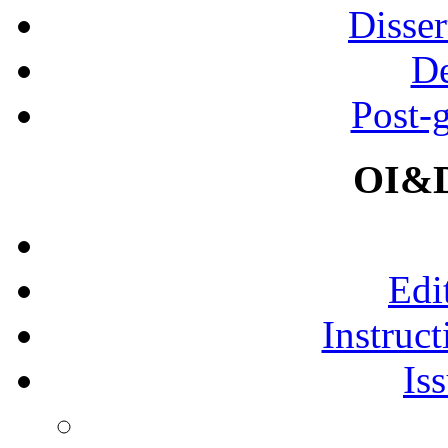
Disser
De
Post-
OI&D
Edi
Instruct
Is