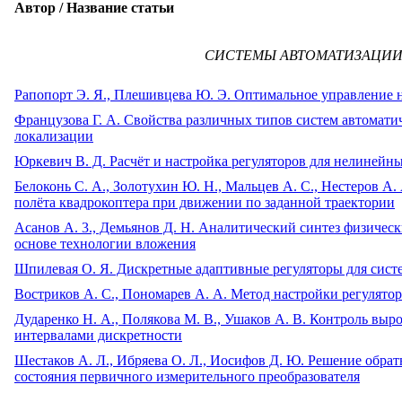
Автор / Название статьи
СИСТЕМЫ АВТОМАТИЗАЦИ
Рапопорт Э. Я., Плешивцева Ю. Э. Оптимальное управление
Французова Г. А. Свойства различных типов систем автомати
локализации
Юркевич В. Д. Расчёт и настройка регуляторов для нелинейн
Белоконь С. А., Золотухин Ю. Н., Мальцев А. С., Нестеров А
полёта квадрокоптера при движении по заданной траектории
Асанов А. 3., Демьянов Д. Н. Аналитический синтез физичес
основе технологии вложения
Шпилевая О. Я. Дискретные адаптивные регуляторы для сис
Востриков А. С., Пономарев А. А. Метод настройки регулято
Дударенко Н. А., Полякова М. В., Ушаков А. В. Контроль вы
интервалами дискретности
Шестаков А. Л., Ибряева О. Л., Иосифов Д. Ю. Решение обра
состояния первичного измерительного преобразователя