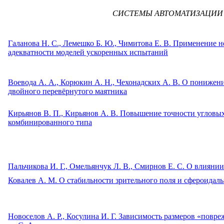
СИСТЕМЫ АВТОМАТИЗАЦИИ
Галанова Н. С., Лемешко Б. Ю., Чимитова Е. В. Применение н
адекватности моделей ускоренных испытаний
Воевода А. А., Корюкин А. Н., Чехонадских А. В. О пониже
двойного перевёрнутого маятника
Кирьянов В. П., Кирьянов А. В. Повышение точности угловы
комбинированного типа
Пальчикова И. Г., Омельянчук Л. В., Смирнов Е. С. О влиян
Ковалев А. М. О стабильности зрительного поля и сфероидал
Новоселов А. Р., Косулина И. Г. Зависимость размеров «пов