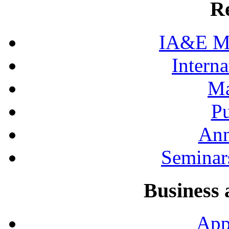
R
IA&E Mi
Interna
Ma
Pu
Ann
Seminar
Business 
App