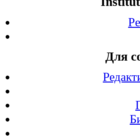
Institu
Pe
Для с
Редакт
Б