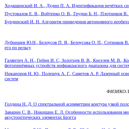
Ходашинский И. А., Дудин П. А. Идентификация нечётких си
Пустовалов Е. В., Войтенко О. В., Грудин Б. Н., Плотников В
Бурдинский И. Н. Алгоритм приведения автономного необита
Дубнищев Ю.Н., Белоусов П. Я., Белоусова О. П., Сотников В
его по рельсу
Галянтич А. Н., Гибин И. С, Золотцев В. В., Киселев М. В.,
фотоприёмных устройств инфракрасного диапазона для сист
Никаноров Н. Ю., Полещук А. Г., Саметов А. Р. Лазерный ос
систем
ФИЗИКО-
Голдина Н. Д. О спектральной асимметрии контура узкой по
Заварин С. В., Никишин Е. Л. Особенности использования м
акустооптических элементах Брэгга