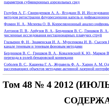
параметров субмикронных аэрозольных сред
Голубев А. Г., Свириденков А. А., Ягодкин В. И. Исследова
методом регистрации флуоресценции капель и дифракционног
Фомин Н. А., Мелеева О. В. Корреляционный анализ цифровы
Антонов П. В., Арбузов В. А., Бердников В. С., Гришков В. А
численные исследования нестационарных плавучих струй
Глазырин Ф. Н., Знаменская И. А., Мурсенкова И. В., Сысоев 
канале теневым и теневым фоновым методами
Бердников В. С., Гришков В. А., Ковалевский К. Ю., Марков
перехода в рэлей-бенаровской конвекции
Соболев В. С., Кащеева Г. А., Журавель Ф. А., Харин А. М. 
рассеивающих объектов методами активной лазерной интерф
Том 48 № 4 2012 (ИЮЛ
СОДЕРЖ