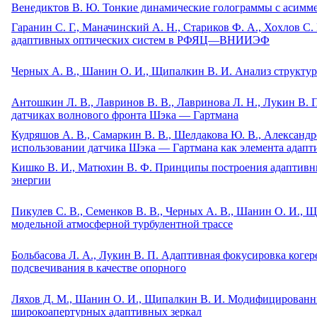
Венедиктов В. Ю. Тонкие динамические голограммы с асим
Гаранин С. Г., Маначинский А. Н., Стариков Ф. А., Хохлов С
адаптивных оптических систем в РФЯЦ—ВНИИЭФ
Черных А. В., Шанин О. И., Щипалкин В. И. Анализ структур
Антошкин Л. В., Лавринов В. В., Лавринова Л. Н., Лукин В.
датчиках волнового фронта Шэка — Гартмана
Кудряшов А. В., Самаркин В. В., Шелдакова Ю. В., Александр
использовании датчика Шэка — Гартмана как элемента адапт
Кишко В. И., Матюхин В. Ф. Принципы построения адаптивны
энергии
Пикулев С. В., Семенков В. В., Черных А. В., Шанин О. И.,
модельной атмосферной турбулентной трассе
Больбасова Л. А., Лукин В. П. Адаптивная фокусировка коге
подсвечивания в качестве опорного
Ляхов Д. М., Шанин О. И., Щипалкин В. И. Модифицированны
широкоапертурных адаптивных зеркал