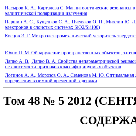
Насыров К. А., Карталева С. Магнитооптические резонансы в
эллиптической поляризации излучения
Паршин А. С., Кущенков С. А., Пчеляков О. П., Михлин Ю. Л.
электронов в слоистых системах SiO2/Si(100)
Косцов Э. Г. Микроэлектромеханический ускоритель твердот
Юхно П. М. Обнаружение пространственных объектов, зате
Лапко А. В., Лапко В. А. Свойства непараметрической реша
независимости признаков классифицируемых объектов
Логинов А. А., Морозов О. А., Семенова М. Ю. Оптимальная 
определения взаимной временной задержки
Том 48 № 5 2012 (СЕ
СОДЕРЖ