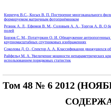
Киричук B.C., Косых В. П. Построение многоканального филь
формируемом матричным фотоприёмником
Резник А. Л., Ефимов В. М., Соловьев А. А., Торгов А. В. 
полей
Борзов С. М., Потатуркин О. И. Обнаружение антропогенных 
крупномасштабных спутниковых изображениях
Соколова Д. О., Спектор А. А. Классификация движущихся о
Райфельд М. А. Увеличение мощности непараметрических кри
использованием порядковых статистик
Том 48 № 6 2012 (НОЯ
СОДЕРЖ