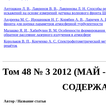
Антошкин Л. В., Лавринов В. В., Лавринова Л. Н. Способы 
искажений на основе измерений датчика волнового фронта 
Андреева М. С., Ирошников Н. Г., Корябин А. В., Ларичев А.
фронта для оценки параметров атмосферной турбулентности
Малашко Я. И., Хабибулин В. М. Особенности формирования 
обратное рассеяние лазерного излучения в атмосфере
Корольков В. П., Конченко А. С. Спектрофотометрический м
решёток
Том 48 № 3 2012 (МАЙ
СОДЕРЖ
Автор / Название статьи