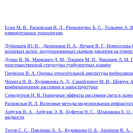
Есин М. В., Расковская И. Л., Ринкевичюс Б. С., Толкачев А
измерительных технологиях
Дубнищев Ю. Н., Дворников Н. А., Нечаев В. Г., Новоселова
вихревых колец, индуцированных скачком давления на отвер
Дулин В. М., Маркович Д. М., Токарев М. П., Чикишев Л. М.
пространственной структуры турбулентных пламён
Гречихин В. А. Оценка относительной амплитуды вибросмеще
Чернега Н. В., Кудрявцева А. Д., Самойлович М. И., Шевчук 
комбинационное рассеяние в наноструктурах
Семидетнов Н. В. Граничные эффекты рассеяния света в лазе
Расковская И. Л. Волновые методы моделирования рефрактог
Арбузов В. А., Арбузов Э. В., Буфетов Н. С., Шлапакова Е. О
жидкости
Титов С. С., Павленко А. А., Кудряшова О. Б., Архипов В. А