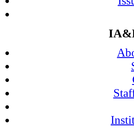
Iss
IA&
Abo
Staf
Insti