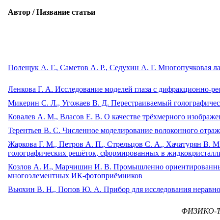
Автор / Название статьи
Полещук А. Г., Саметов А. Р., Седухин А. Г. Многопучковая 
Ленкова Г. А. Исследование моделей глаза с дифракционно-
Микерин С. Л., Угожаев В. Д. Перестраиваемый голографич
Ковалев А. М., Власов Е. В. О качестве трёхмерного изобра
Терентьев В. С. Численное моделирование волоконного отра
Жаркова Г. М., Петров А. П., Стрельцов С. А., Хачатурян В.
голографических решёток, сформированных в жидкокристалл
Козлов А. И., Марчишин И. В. Промышленно ориентированны
многоэлементных ИК-фотоприёмников
Вьюхин В. Н., Попов Ю. А. Прибор для исследования неравн
ФИЗИКО-