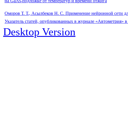
на GaAs-подложке от температур и времени отжига
Оморов Т. Т., Асылбеков Н. С. Применение нейронной сети д
Указатель статей, опубликованных в журнале «Автометрия» в
Desktop Version