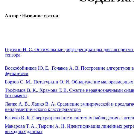
Автор / Название статьи
Грузман И. С. Оптимальные дифференциаторы для алгоритма 
тензора
Воскобойников Ю. Е., Гочаков А. В. Построение алгоритмов
функциями
Борзов С. М., Потатуркин О. И. Обнаружение малоразмерны
Трофимов В. К., Храмова Т. В. Сжатие неравнозначными си
без памяти
Лапко А. В., Лапко В. А. Сравнение эмпирической и предлаг
непараметрического классификатора
Клочко В. К. Сверхразрешение в системах наблюдения с анте
Макарова Т. А., Тырсин А. Н. Идентификация линейных регр
выходных данных