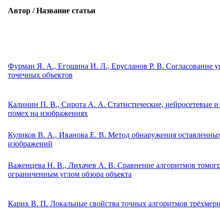
Автор / Название статьи
Фурман Я. А., Егошина И. Л., Ерусланов Р. В. Согласование
точечных объектов
Калинин П. В., Сирота А. А. Статистические, нейросетевые
помех на изображениях
Куликов В. А., Иванова Е. В. Метод обнаружения оставленны
изображений
Важенцева Н. В., Лихачев А. В. Сравнение алгоритмов томогр
ограниченным углом обзора объекта
Карих В. П. Локальные свойства точных алгоритмов трёхмер