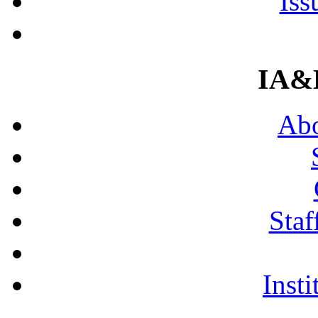
Iss
IA&
Abo
Staf
Insti