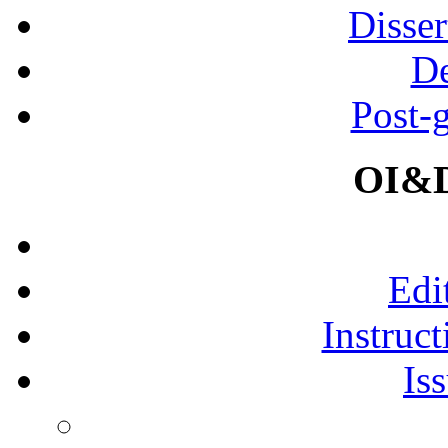
Disser
De
Post-
OI&D
Edi
Instruct
Is