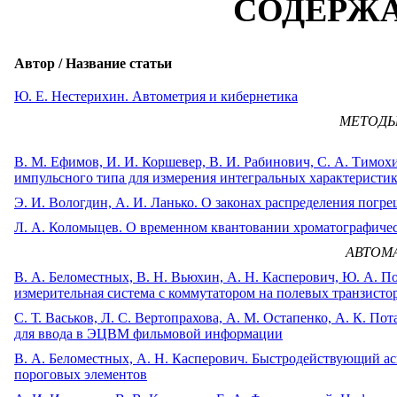
СОДЕРЖ
Автор / Название статьи
Ю. Е. Нестерихин. Автометрия и кибернетика
МЕТОДЫ
В. М. Ефимов, И. И. Коршевер, В. И. Рабинович, С. А. Тимо
импульсного типа для измерения интегральных характеристи
Э. И. Вологдин, А. И. Ланько. О законах распределения пог
Л. А. Коломыцев. О временном квантовании хроматографиче
АВТОМ
B. А. Беломестных, В. Н. Вьюхин, А. Н. Касперович, Ю. А. П
измерительная система с коммутатором на полевых транзисто
C. Т. Васьков, Л. С. Вертопрахова, А. М. Остапенко, А. К. П
для ввода в ЭЦВМ фильмовой информации
В. А. Беломестных, А. Н. Касперович. Быстродействующий а
пороговых элементов