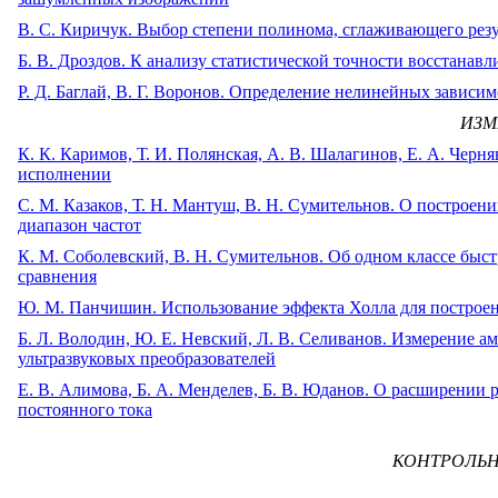
B. С. Киричук. Выбор степени полинома, сглаживающего рез
Б. В. Дроздов. К анализу статистической точности восстанав
Р. Д. Баглай, В. Г. Воронов. Определение нелинейных зави
ИЗМ
К. К. Каримов, Т. И. Полянская, А. В. Шалагинов, Е. А. Чер
исполнении
C. М. Казаков, Т. Н. Мантуш, В. Н. Сумительнов. О построе
диапазон частот
К. М. Соболевский, В. Н. Сумительнов. Об одном классе бы
сравнения
Ю. М. Панчишин. Использование эффекта Холла для построе
Б. Л. Володин, Ю. Е. Невский, Л. В. Селиванов. Измерение 
ультразвуковых преобразователей
Е. В. Алимова, Б. А. Менделев, Б. В. Юданов. О расширении 
постоянного тока
КОНТРОЛЬН