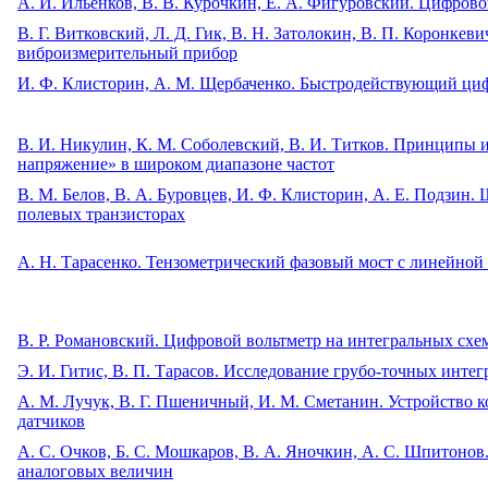
A. И. Ильенков, В. В. Курочкин, Е. А. Фигуровский. Цифров
B. Г. Витковский, Л. Д. Гик, В. Н. Затолокин, В. П. Коронкеви
виброизмерительный прибор
И. Ф. Клисторин, А. М. Щербаченко. Быстродействующий циф
В. И. Никулин, К. М. Соболевский, В. И. Титков. Принципы
напряжение» в широком диапазоне частот
В. М. Белов, В. А. Буровцев, И. Ф. Клисторин, А. Е. Подзи
полевых транзисторах
A. Н. Тарасенко. Тензометрический фазовый мост с линейной
B. Р. Романовский. Цифровой вольтметр на интегральных схе
Э. И. Гитис, В. П. Тарасов. Исследование грубо-точных инт
А. М. Лучук, В. Г. Пшеничный, И. М. Сметанин. Устройство
датчиков
А. С. Очков, Б. С. Мошкаров, В. А. Яночкин, А. С. Шпитонов
аналоговых величин