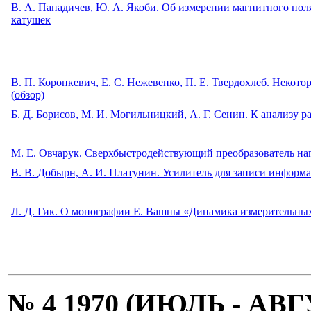
В. А. Пападичев, Ю. А. Якоби. Об измерении магнитного пол
катушек
В. П. Коронкевич, Е. С. Нежевенко, П. Е. Твердохлеб. Неко
(обзор)
Б. Д. Борисов, М. И. Могильницкий, А. Г. Сенин. К анализу 
М. Е. Овчарук. Сверхбыстродействующий преобразователь н
В. В. Добырн, А. И. Платунин. Усилитель для записи информ
Л. Д. Гик. О монографии Е. Вашны «Динамика измерительны
№ 4 1970 (ИЮЛЬ - АВ