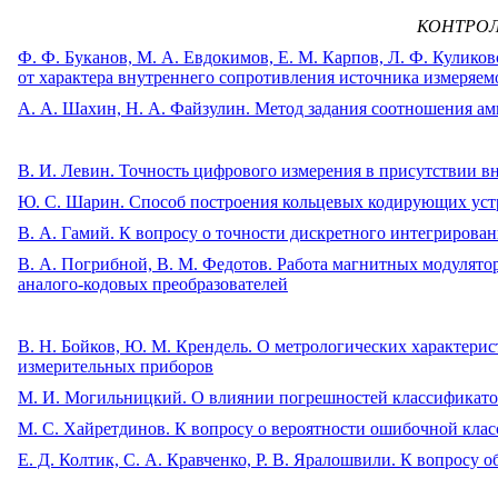
КОНТРОЛ
Ф. Ф. Буканов, М. А. Евдокимов, Е. М. Карпов, Л. Ф. Кулико
от характера внутреннего сопротивления источника измеряем
A. А. Шахин, Н. А. Файзулин. Метод задания соотношения ам
B. И. Левин. Точность цифрового измерения в присутствии в
Ю. С. Шарин. Способ построения кольцевых кодирующих уст
В. А. Гамий. К вопросу о точности дискретного интегриров
B. А. Погрибной, В. М. Федотов. Работа магнитных модулят
аналого-кодовых преобразователей
В. Н. Бойков, Ю. М. Крендель. О метрологических характер
измерительных приборов
М. И. Могильницкий. О влиянии погрешностей классификатор
М. С. Хайретдинов. К вопросу о вероятности ошибочной кл
Е. Д. Колтик, С. А. Кравченко, Р. В. Яралошвили. К вопросу 