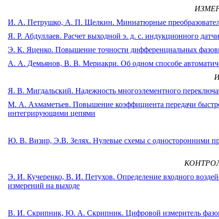
ИЗМЕР
И. А. Петрушко, А. П. Щелкин. Миниатюрные преобразовател
Я. Р. Абдуллаев. Расчет выходной э. д. с. индукционного да
Э. К. Яценко. Повышение точности дифференциальных фазов
А. А. Демьянов, В. В. Мериакри. Об одном способе автомати
Я. В. Мигдальский. Надежность многоэлементного переключа
М. А. Ахмаметьев. Повышение коэффициента передачи быстр
интегрирующими цепями
Ю. В. Визир, Э.В. Зелях. Нулевые схемы с односторонними п
КОНТРО
Э. И. Кучеренко, В. И. Петухов. Определение входного возде
измерений на выходе
В. И. Скрипник, Ю. А. Скрипник. Цифровой измеритель фаз