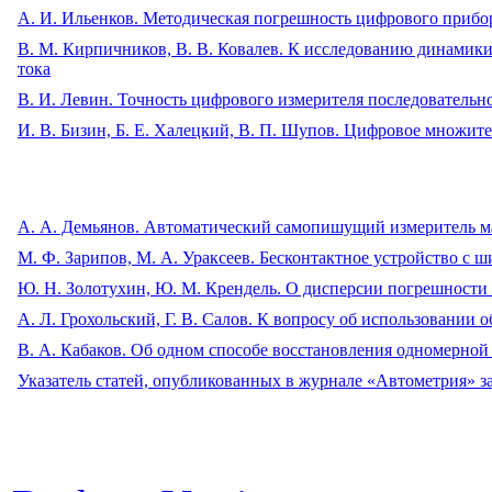
А. И. Ильенков. Методическая погрешность цифрового прибо
В. М. Кирпичников, В. В. Ковалев. К исследованию динамик
тока
В. И. Левин. Точность цифрового измерителя последовательно
И. В. Бизин, Б. Е. Халецкий, В. П. Шупов. Цифровое множит
A. А. Демьянов. Автоматический самопишущий измеритель м
М. Ф. Зарипов, М. А. Ураксеев. Бесконтактное устройство 
Ю. Н. Золотухин, Ю. М. Крендель. О дисперсии погрешности
А. Л. Грохольский, Г. В. Салов. К вопросу об использовании 
B. А. Кабаков. Об одном способе восстановления одномерной
Указатель статей, опубликованных в журнале «Автометрия» за 