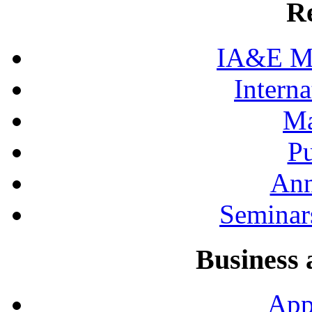
R
IA&E Mi
Interna
Ma
Pu
Ann
Seminar
Business 
App