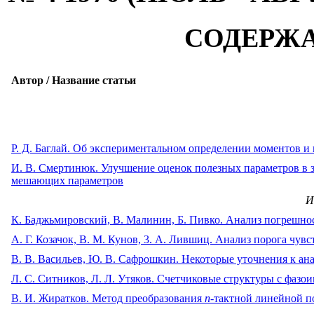
СОДЕРЖ
Автор / Название статьи
Р. Д. Баглай. Об экспериментальном определении моментов и
И. В. Смертинюк. Улучшение оценок полезных параметров в з
мешающих параметров
И
К. Баджьмировский, В. Малинин, Б. Пивко. Анализ погрешно
А. Г. Козачок, В. М. Кунов, 3. А. Лившиц. Анализ порога чу
В. В. Васильев, Ю. В. Сафрошкин. Некоторые уточнения к ан
Л. С. Ситников, Л. Л. Утяков. Счетчиковые структуры с фаз
В. И. Жиратков. Метод преобразования
n
-тактной линейной п