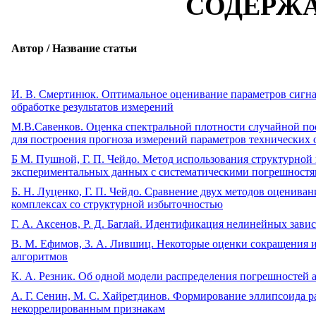
СОДЕРЖ
Автор / Название статьи
И. В. Смертинюк. Оптимальное оценивание параметров сигна
обработке результатов измерений
М.В.Савенков. Оценка спектральной плотности случайной по
для построения прогноза измерений параметров технических 
Б М. Пушной, Г. П. Чейдо. Метод использования структурной
экспериментальных данных с систематическими погрешност
Б. Н. Луценко, Г. П. Чейдо. Сравнение двух методов оценив
комплексах со структурной избыточностью
Г. А. Аксенов, Р. Д. Баглай. Идентификация нелинейных зав
В. М. Ефимов, 3. А. Лившиц. Некоторые оценки сокращения
алгоритмов
К. А. Резник. Об одной модели распределения погрешностей
А. Г. Сенин, М. С. Хайретдинов. Формирование эллипсоида 
некоррелированным признакам