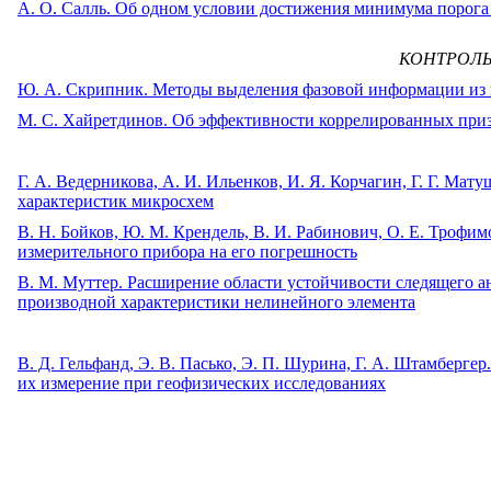
A. О. Салль. Об одном условии достижения минимума порога
КОНТРОЛЬ
Ю. А. Скрипник. Методы выделения фазовой информации из 
М. С. Хайретдинов. Об эффективности коррелированных приз
Г. А. Ведерникова, А. И. Ильенков, И. Я. Корчагин, Г. Г. М
характеристик микросхем
B. Н. Бойков, Ю. М. Крендель, В. И. Рабинович, О. Е. Троф
измерительного прибора на его погрешность
В. М. Муттер. Расширение области устойчивости следящего а
производной характеристики нелинейного элемента
В. Д. Гельфанд, Э. В. Пасько, Э. П. Шурина, Г. А. Штамберге
их измерение при геофизических исследованиях