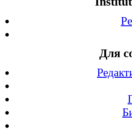
Institu
Pe
Для с
Редакт
Б