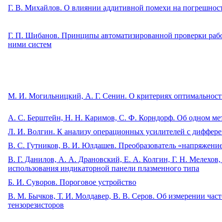
Г. В. Михайлов. О влиянии аддитивной помехи на погрешнос
Г. П. Шибанов. Принципы автоматизированной проверки рабо
ними систем
М. И. Могильницкий, А. Г. Сенин. О критериях оптимальности
A. С. Берштейн, Н. Н. Каримов, С. Ф. Корндорф. Об одном 
Л. И. Волгин. К анализу операционных усилителей с диффер
B. С. Гутников, В. И. Юлдашев. Преобразователь «напряжение
В. Г. Данилов, А. А. Драновский, Е. А. Колгин, Г. Н. Мелехо
использования индикаторной панели плазменного типа
Б. И. Суворов. Пороговое устройство
В. М. Бычков, Т. И. Молдавер, В. В. Серов. Об измерении ч
тензорезисторов