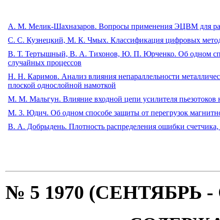
А. М. Мелик-Шахназаров. Вопросы применения ЭЦВМ для рас
C. С. Кузнецкий, М. К. Чмых. Классификация цифровых метод
В. Т. Тертышный, В. А. Тихонов, Ю. П. Юрченко. Об одном 
случайных процессов
Н. Н. Каримов. Анализ влияния непараллельности металличе
плоской однослойной намоткой
М. М. Мальгун. Влияние входной цепи усилителя пьезотоков
М. 3. Юдич. Об одном способе защиты от перегрузок магнитн
В. А. Добрыдень. Плотность распределения ошибки счетчика,
№ 5 1970 (СЕНТЯБРЬ 