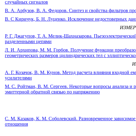
случайных сигналов
В. А. Арбузов, В. А. Федоров. Синтез и свойства фильтров 
В. С Киричук, Б. Н. Луценко. Исключение недостоверных да
ИЗМЕР
Р. Г. Джагупов, Т. А. Мелик-Шахназарова. Пьезоэлектрически
разделенными цепями
Л. И. Архипова, М. М. Горбов. Получение функции преобразо
геометрических размеров цилиндрических тел с эллиптическ
И
А. Г. Козачок, В. М. Кунов. Метод расчета влияния входной 
усилителями
М. С. Ройтман, В. М. Сергеев. Некоторые вопросы анализа и
эмиттерной обратной связью по напряжению
С. М. Казаков, К. М. Соболевский. Разновременное зависимо
отношения