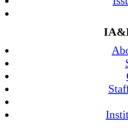
Iss
IA&
Abo
Staf
Insti