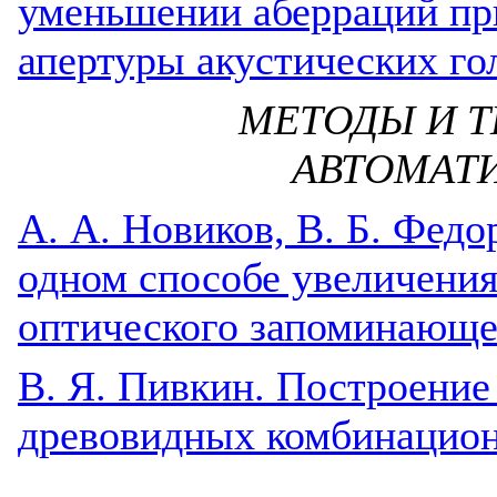
уменьшении аберраций пр
апертуры акустических г
МЕТОДЫ И Т
АВТОМАТ
A. А. Новиков, В. Б. Федо
одном способе увеличени
оптического запоминающе
B. Я. Пивкин. Построение
древовидных комбинацио