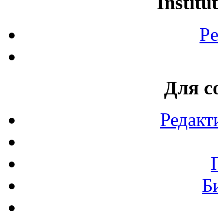
Institu
Pe
Для с
Редакт
Б