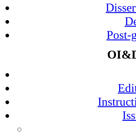
Disser
De
Post-
OI&D
Edi
Instruct
Is