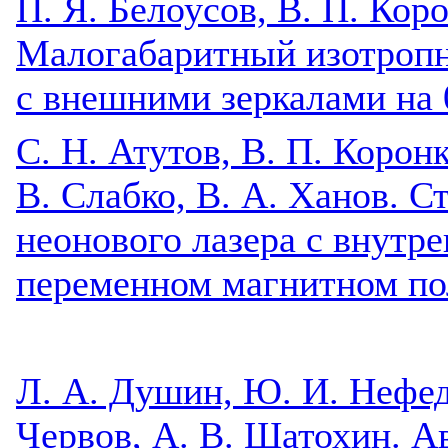
П. Я. Белоусов, В. П. Кор
Малогабаритный изотропн
с внешними зеркалами на 
C. Н. Атутов, В. П. Корон
В. Слабко, В. А. Ханов. С
неонового лазера с внутр
переменном магнитном по
Л. А. Душин, Ю. И. Нефедо
Червов, А. В. Шатохин. А