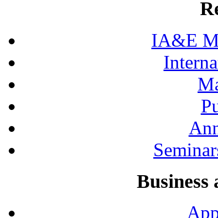
R
IA&E Mi
Interna
Ma
Pu
Ann
Seminar
Business 
App