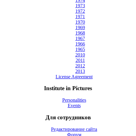
1974
1973
1972
1971
1970
1969
1968
1967
1966
1965
2010
2011
2012
2013
License Agreement
Institute in Pictures
Personalities
Events
Для сотрудников
Редактирование сайта
Форум