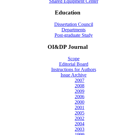
Shared Equipment Center
Education
Dissertation Council
Departments
Post-graduate Study
OI&DP Journal
Scope
Editorial Board
Instructions for Authors
Issue Archive
2007
2008
2009
2006
2000
2001
2005
2002
2004
2003
1999