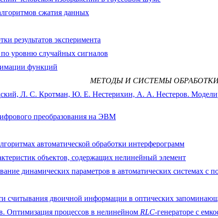
алгоритмов сжатия данных
тки результатов эксперимента
 по уровню случайных сигналов
ксимации функций
МЕТОДЫ И СИСТЕМЫ ОБРАБОТК
ьдский, Л. С. Кротман, Ю. Е. Нестерихин, А. А. Нестеров. Моде
-цифрового преобразования на ЭВМ
б алгоритмах автоматической обработки интерферограмм
арактеристик объектов, содержащих нелинейный элемент
нивание динамических параметров в автоматических системах 
сти считывания двоичной информации в оптических запоминающ
ров. Оптимизация процессов в нелинейном
RLC
-генераторе с емк