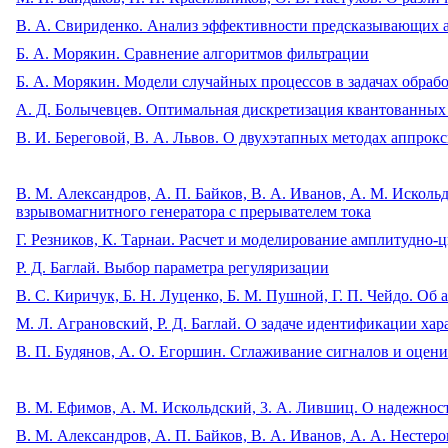
В. А. Свириденко. Анализ эффективности предсказывающих 
Б. А. Морякин. Сравнение алгоритмов фильтрации
Б. А. Морякин. Модели случайных процессов в задачах обрабо
A. Д. Болычевцев. Оптимальная дискретизация квантованных
В. И. Береговой, В. А. Львов. О двухэтапных методах аппро
В. М. Александров, А. П. Байков, В. А. Иванов, А. М. Искол
взрывомагнитного генератора с прерывателем тока
Г. Резников, К. Тарнаи. Расчет и моделирование амплитудно
Р. Д. Баглай. Выбор параметра регуляризации
B. С. Киричук, Б. Н. Луценко, Б. М. Пушной, Г. П. Чейдо. О
М. Л. Аграновский, Р. Д. Баглай. О задаче идентификации х
В. П. Будянов, А. О. Егоршин. Сглаживание сигналов и оце
В. М. Ефимов, А. М. Искольдский, 3. А. Лившиц. О надежно
В. М. Александров, А. П. Байков, В. А. Иванов, А. А. Несте