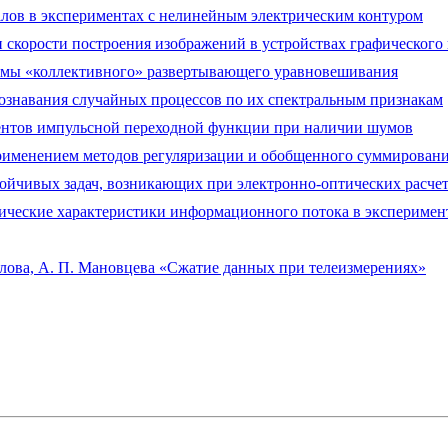
налов в экспериментах с нелинейным электрическим контуром
и скорости построения изображений в устройствах графического
темы «коллективного» развертывающего уравновешивания
познавания случайных процессов по их спектральным признакам
оментов импульсной переходной функции при наличии шумов
применением методов регуляризации и обобщенного суммирован
ойчивых задач, возникающих при электронно-оптических расче
стические характеристики информационного потока в экспериме
елова, А. П. Мановцева «Сжатие данных при телеизмерениях»