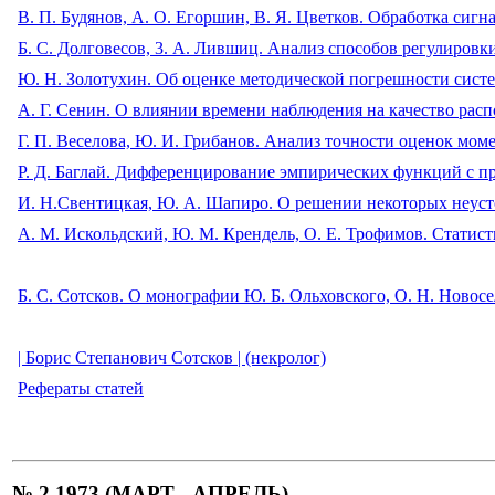
В. П. Будянов, А. О. Егоршин, В. Я. Цветков. Обработка сиг
Б. С. Долговесов, 3. А. Лившиц. Анализ способов регулировк
Ю. Н. Золотухин. Об оценке методической погрешности сис
А. Г. Сенин. О влиянии времени наблюдения на качество рас
Г. П. Веселова, Ю. И. Грибанов. Анализ точности оценок м
Р. Д. Баглай. Дифференцирование эмпирических функций с 
И. Н.Свентицкая, Ю. А. Шапиро. О решении некоторых неуст
А. М. Искольдский, Ю. М. Крендель, О. Е. Трофимов. Стати
Б. С. Сотсков
. О монографии Ю. Б. Ольховского, О. Н. Новос
| Борис Степанович Сотсков
| (некролог)
Рефераты статей
№ 2 1973 (МАРТ - АПРЕЛЬ)