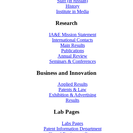
Staff (in russian)
History
Institute in Media
Research
IA&E Mission Statement
International Contacts
Main Results
Publications
Annual Review
Seminars & Conferences
Business and Innovation
Applied Results
Patents & Law
Exhibition & Advertising
Results
Lab Pages
Labs Pages
Patent Information Department