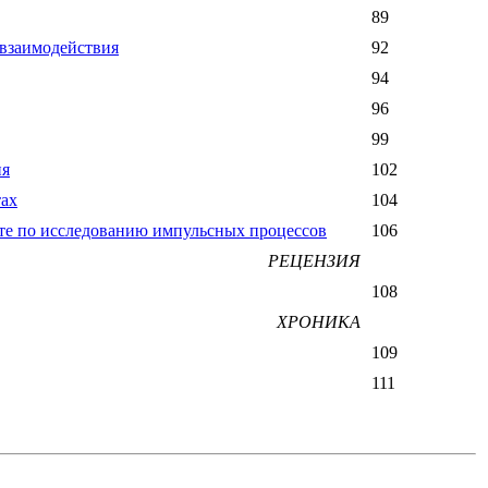
89
 взаимодействия
92
94
96
99
ия
102
тах
104
нте по исследованию импульсных процессов
106
РЕЦЕНЗИЯ
108
ХРОНИКА
109
111