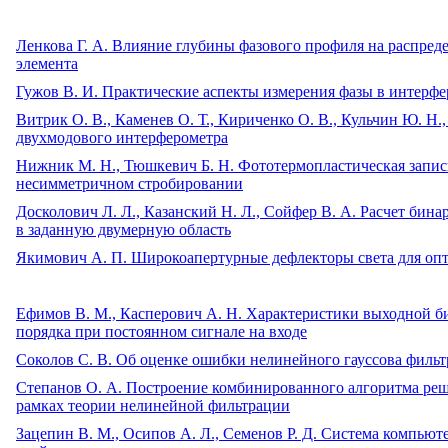
Ленкова Г. А. Влияние глубины фазового профиля на распре
элемента
Гужов В. И. Практические аспекты измерения фазы в интерф
Витрик О. В., Каменев О. Т., Кириченко О. В., Кульчин Ю. Н
двухмодового интерферометра
Нижник М. Н., Тюшкевич Б. Н. Фототермопластическая запи
несимметричном стробировании
Досколович Л. Л., Казанский Н. Л., Сойфер В. А. Расчет би
в заданную двумерную область
Якимович А. П. Широкоапертурные дефлекторы света для опт
Ефимов В. М., Касперович А. Н. Характеристики выходной б
порядка при постоянном сигнале на входе
Соколов С. В. Об оценке ошибки нелинейного гауссова филь
Степанов О. А. Построение комбинированного алгоритма реш
рамках теории нелинейной фильтрации
Зацепин В. М., Осипов А. Л., Семенов Р. Д. Система компью