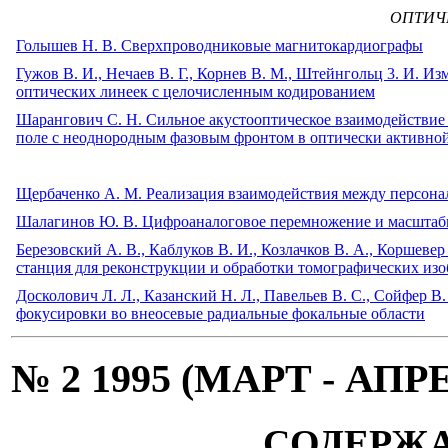
ОПТИЧ
Голышев Н. В. Сверхпроводниковые магнитокардиографы
Гужов В. И., Нечаев В. Г., Корнев В. М., Штейнгольц 3. И. 
оптических линеек с целочисленным кодированием
Шарангович С. Н. Сильное акустооптическое взаимодействие
поле с неоднородным фазовым фронтом в оптически активной
Щербаченко А. М. Реализация взаимодействия между персон
Шалагинов Ю. В. Цифроаналоговое перемножение и масштаб
Березовский А. В., Каблуков В. И., Козлачков В. А., Коршеве
станция для реконструкции и обработки томографических из
Досколович Л. Л., Казанский Н. Л., Павельев В. С., Сойфер 
фокусировки во внеосевые радиальные фокальные области
№ 2 1995 (МАРТ - АПР
СОДЕРЖ