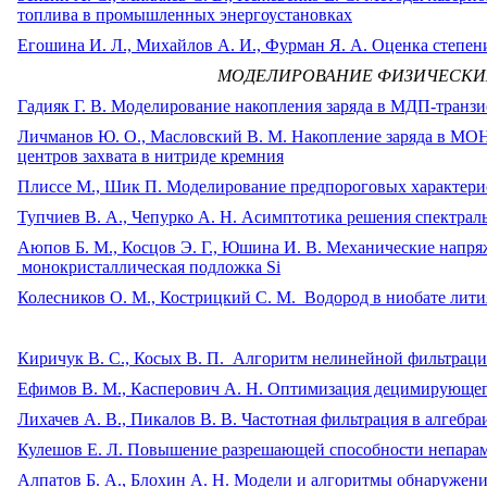
топлива в промышленных энергоустановках
Егошина И. Л., Михайлов А. И., Фурман Я. А. Оценка степен
МОДЕЛИРОВАНИЕ ФИЗИЧЕСКИ
Гадияк Г. В. Моделирование накопления заряда в МДП-транзи
Личманов Ю. О., Масловский В. М. Накопление заряда в МО
центров захвата в нитриде кремния
Плиссе М., Шик П. Моделирование предпороговых характери
Тупчиев В. А., Чепурко А. Н. Асимптотика решения спектраль
Аюпов Б. М., Косцов Э. Г., Юшина И. В. Механические напря
монокристаллическая подложка Si
Колесников О. М., Кострицкий С. М. Водород в ниобате лити
Киричук В. С., Косых В. П. Алгоритм нелинейной фильтраци
Ефимов В. М., Касперович А. Н. Оптимизация децимирующег
Лихачев А. В., Пикалов В. В. Частотная фильтрация в алгеб
Кулешов Е. Л. Повышение разрешающей способности непарам
Алпатов Б. А., Блохин А. Н. Модели и алгоритмы обнаружен