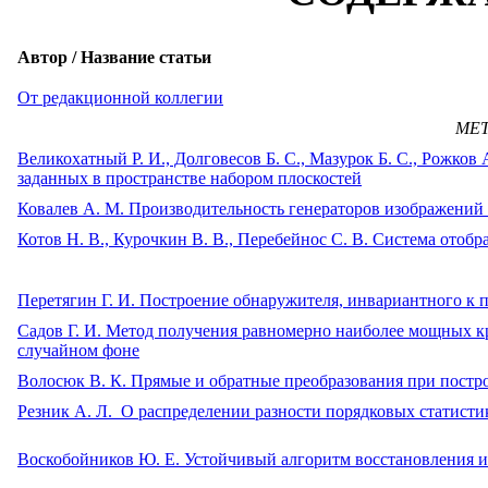
Автор / Название статьи
От редакционной коллегии
МЕТ
Великохатный Р. И., Долговесов Б. С., Мазурок Б. С., Рожков
заданных в пространстве набором плоскостей
Ковалев А. М. Производительность генераторов изображений
Котов Н. В., Курочкин В. В., Перебейнос С. В. Система ото
Перетягин Г. И. Построение обнаружителя, инвариантного к 
Садов Г. И. Метод получения равномерно наиболее мощных к
случайном фоне
Волосюк В. К. Прямые и обратные преобразования при постр
Резник А. Л. О распределении разности порядковых статисти
Воскобойников Ю. Е. Устойчивый алгоритм восстановления 