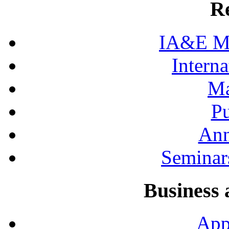
R
IA&E Mi
Interna
Ma
Pu
Ann
Seminar
Business 
App