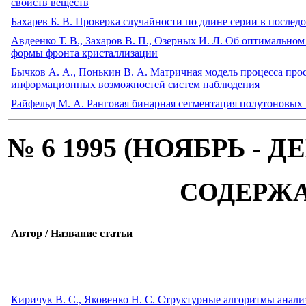
свойств веществ
Бахарев Б. В. Проверка случайности по длине серии в после
Авдеенко Т. В., Захаров В. П., Озерных И. Л. Об оптимальн
формы фронта кристаллизации
Бычков А. А., Понькин В. А. Матричная модель процесса пр
информационных возможностей систем наблюдения
Райфельд М. А. Ранговая бинарная сегментация полутоновых
№ 6 1995 (НОЯБРЬ - Д
СОДЕРЖ
Автор / Название статьи
Киричук В. С., Яковенко Н. С. Структурные алгоритмы анали