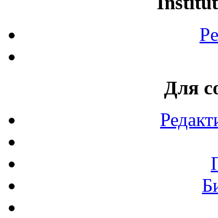
Institu
Pe
Для с
Редакт
Б