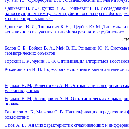
Гуга К. Ю., Сухоребрый В. Б., Освальдовский М. Магниточув
Дашкевич В. И., Окушко В. А., Тюшкевич Б. Н. Исследовани
наносекундными импульсами рубинового лазера на фототермо
халькогенидов мышьяка
Дашкевич В. И., Тюшкевич Б. Н., Щербак Ю. М. Динамика и 
затравочного излучения в линейном резонаторе рубинового л
СИ
Белов С. Б., Бобков В. А., Май В. П., Роньшин Ю. И. Систем
геометрических объектов
Горский Г. Р., Чукин Л. Ф. Оптимизация алгоритмов восста
Кохановский И. И. Нормальные сплайны в вычислительной 
Ефимов В. М., Колесников А. Н. Оптимизация алгоритмов с
массивов данных
Ефимов В. М., Касперович А. Н. О статистических характер
порядка
Гаврилов А. Б., Маркова С. В. Идентификация передаточной 
воздействие
Эпов А. Е. Анализ характеристик сглаживающих и диффере