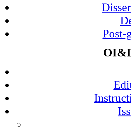
Disser
De
Post-
OI&D
Edi
Instruct
Is