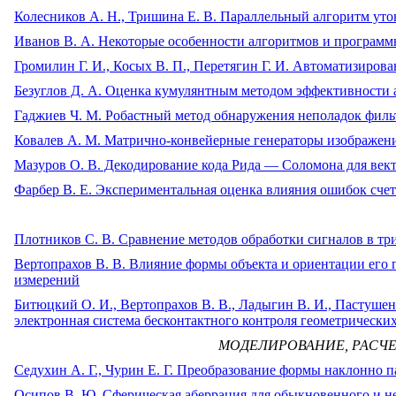
Колесников А. Н., Тришина Е. В. Параллельный алгоритм у
Иванов В. А. Некоторые особенности алгоритмов и программ
Громилин Г. И., Косых В. П., Перетягин Г. И. Автоматизиров
Безуглов Д. А. Оценка кумулянтным методом эффективности 
Гаджиев Ч. М. Робастный метод обнаружения неполадок филь
Ковалев А. М. Матрично-конвейерные генераторы изображен
Мазуров О. B. Декодирование кода Рида — Соломона для век
Фарбер В. Е. Экспериментальная оценка влияния ошибок сче
Плотников С. В. Сравнение методов обработки сигналов в т
Вертопрахов В. В. Влияние формы объекта и ориентации его
измерений
Битюцкий О. И., Вертопрахов В. В., Ладыгин В. И., Пастушен
электронная система бесконтактного контроля геометрическ
МОДЕЛИРОВАНИЕ, РАСЧ
Седухин А. Г., Чурин Е. Г. Преобразование формы наклонно п
Осипов В. Ю. Сферическая аберрация для обыкновенного и 