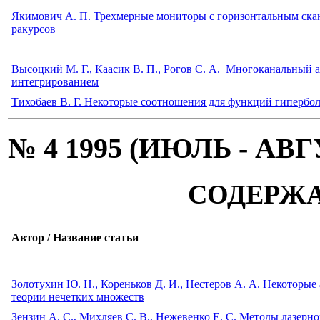
Якимович А. П. Трехмерные мониторы с горизонтальным ск
ракурсов
Высоцкий М. Г., Каасик В. П., Рогов С. А. Многоканальный
интегрированием
Тихобаев В. Г. Некоторые соотношения для функций гипербол
№ 4 1995 (ИЮЛЬ - АВ
СОДЕРЖ
Автор / Название статьи
Золотухин Ю. Н., Кореньков Д. И., Нестеров А. А. Некоторые
теории нечетких множеств
Зензин А. С., Михляев С. В., Нежевенко Е. С. Методы лазерн