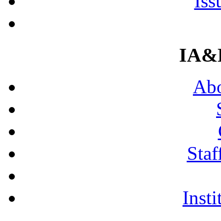
Iss
IA&
Abo
Staf
Insti