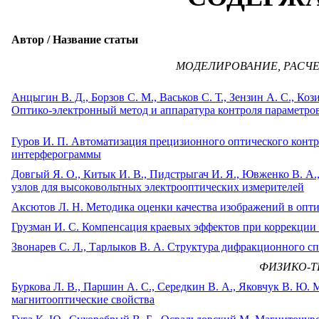
Автор / Название статьи
МОДЕЛИРОВАНИЕ, РАСЧ
Анцыгин В. Д., Борзов С. М., Васьков С. Т., Зензин А. С., Ко
Оптико-электронный метод и аппаратура контроля параметро
Гуров И. П. Автоматизация прецизионного оптического контр
интерферограммы
Довгый Я. О., Китык И. В., Пидстрыгач И. Я., Ювженко В. А
узлов для высоковольтных электрооптических измерителей
Аксютов Л. Н. Методика оценки качества изображений в оп
Грузман И. С. Компенсация краевых эффектов при коррекци
Звонарев С. Л., Тарлыков В. А. Структура дифракционного сп
ФИЗИКО-Т
Буркова Л. В., Паршин А. С., Середкин В. А., Яковчук В. Ю.
магнитооптические свойства