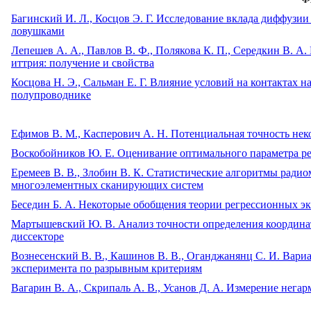
Багинский И. Л., Косцов Э. Г. Исследование вклада диффузи
ловушками
Лепешев А. А., Павлов В. Ф., Полякова К. П., Середкин В. А
иттрия: получение и свойства
Косцова Н. Э., Сальман Е. Г. Влияние условий на контактах 
полупроводнике
Ефимов В. М., Касперович А. Н. Потенциальная точность не
Воскобойников Ю. Е. Оценивание оптимального параметра р
Еремеев В. В., Злобин В. К. Статистические алгоритмы рад
многоэлементных сканирующих систем
Беседин Б. А. Некоторые обобщения теории регрессионных э
Мартышевский Ю. В. Анализ точности определения координат
диссекторе
Вознесенский В. В., Кашинов В. В., Оганджанянц С. И. Вари
эксперимента по разрывным критериям
Вагарин В. А., Скрипаль А. В., Усанов Д. А. Измерение не